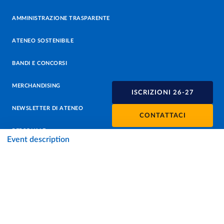
AMMINISTRAZIONE TRASPARENTE
ATENEO SOSTENIBILE
BANDI E CONCORSI
MERCHANDISING
ISCRIZIONI 26-27
NEWSLETTER DI ATENEO
CONTATTACI
PERSONALE
Event description
PROTEZIONE DEI DATI - PRIVACY
SOSTIENI L'ATENEO
UFFICIO STAMPA
URP - UFFICIO RELAZIONI CON IL PUBBLICO