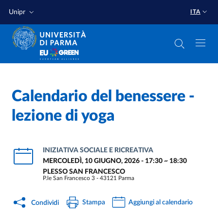
Salta al contenuto principale
Salta a fondo pagina
Unipr
ITA
Calendario del benessere -
lezione di yoga
INIZIATIVA SOCIALE E RICREATIVA
MERCOLEDÌ, 10 GIUGNO, 2026 - 17:30
~
18:30
PLESSO SAN FRANCESCO
P.le San Francesco 3 - 43121 Parma
Stampa
Aggiungi al calendario
Condividi