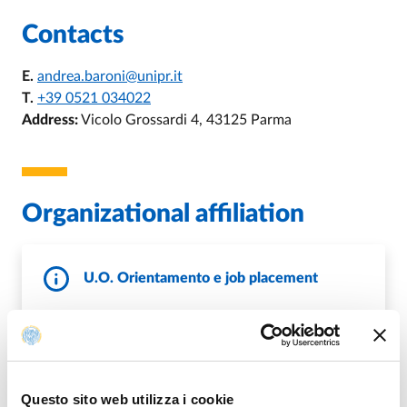
Contacts
E.
andrea.baroni@unipr.it
T.
+39 0521 034022
Address:
Vicolo Grossardi 4, 43125 Parma
Organizational affiliation
U.O. Orientamento e job placement
E.
tutorato.uo@unipr.it
,
E.
orienta@unipr.it
,
E.
orientamento.jobplacement@unipr.it
,
E.
placement@unipr.it
W.
https://www.unipr.it/orientamento_in_ingresso
W.
https://www.unipr.it/orientamento-in-itinere
Questo sito web utilizza i cookie
W.
https://www.unipr.it/placement