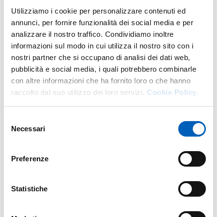
Utilizziamo i cookie per personalizzare contenuti ed
DI U.O. ORIENTAMENTO E JOB P
GO TO DESCRIPTION
annunci, per fornire funzionalità dei social media e per
analizzare il nostro traffico. Condividiamo inoltre
informazioni sul modo in cui utilizza il nostro sito con i
nostri partner che si occupano di analisi dei dati web,
More facility staff at this address
pubblicità e social media, i quali potrebbero combinarle
con altre informazioni che ha fornito loro o che hanno
Personale tecnico amministrativo
raccolto dal suo utilizzo dei loro servizi.
Cookie Policy.
Selezione
Necessari
del
consenso
Preferenze
Statistiche