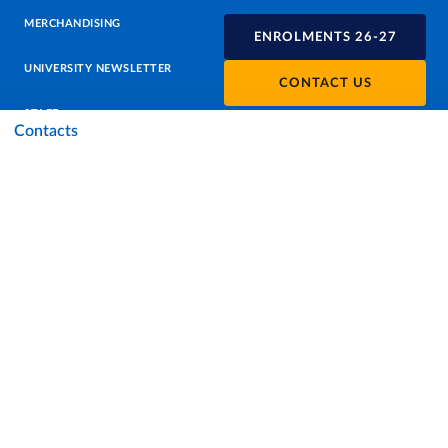
MERCHANDISING
ENROLMENTS 26-27
UNIVERSITY NEWSLETTER
CONTACT US
STAFF
Contacts
DATA PROTECTION - PRIVACY
SUPPORT THE UNIVERSITY
PRESS OFFICE
URP - PUBLIC RELATIONS OFFICE
Facebook
Instagram
TikTok
X
Linkedin
Youtube
Flickr
WhatsAp
Accessibility