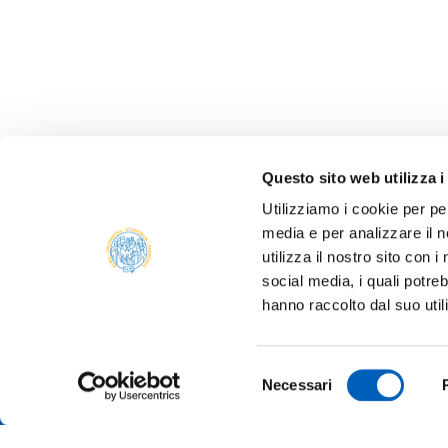
Questo sito web utilizza i
Utilizziamo i cookie per pe
media e per analizzare il n
utilizza il nostro sito con 
social media, i quali potre
ONLIN
hanno raccolto dal suo util
ALUMNI
PARM
Università degli studi di Parma
Selezione
TRANS
Necessari
Via Università, 12 - I 43121 Parma
del
P.IVA 00308780345
SUSTA
consenso
Tel.
+39 0521 902111