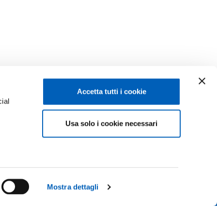
Accetta tutti i cookie
ial
Usa solo i cookie necessari
e
Facebook
Linkedin
Instagram
Youtube
ENROLMENTS 26-27
TikTok
Flickr
Mostra dettagli
CONTACT US
X
WhatsApp