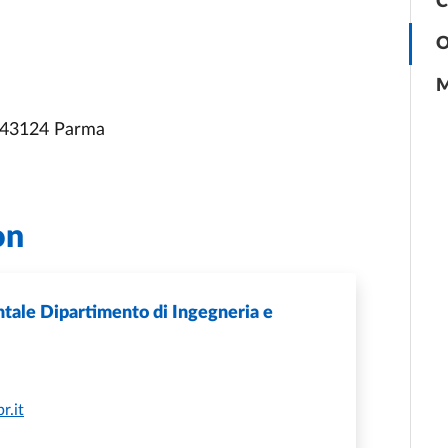
C
O
M
, 43124 Parma
on
tale Dipartimento di Ingegneria e
r.it