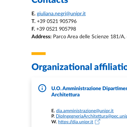
Contacts
E.
giuliana.negri@unipr.it
T.
+39 0521 905796
F.
+39 0521 905798
Address:
Parco Area delle Scienze 181/A
Organizational affiliati
U.O. Amministrazione Dipartimen
Architettura
E.
dia.amministrazione@unipr.it
P.
DipIngegneriaArchitettura@pec.unip
W.
https://dia.unipr.it