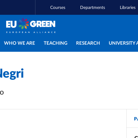
Courses
Departments
Libraries
Main navigation
WHO WE ARE
TEACHING
RESEARCH
UNIVERSITY 
Negri
vo
P