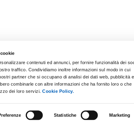
 cookie
rsonalizzare contenuti ed annunci, per fornire funzionalità dei soc
ostro traffico. Condividiamo inoltre informazioni sul modo in cui
i nostri partner che si occupano di analisi dei dati web, pubblicità 
bbero combinarle con altre informazioni che ha fornito loro o che
E NOTICE BOARD
UNIVERSITY NEWSLETTER
izzo dei loro servizi.
Cookie Policy.
 E AMICI DELL’UNIVERSITÀ DI
STAFF
A
DATA PROTECTION - PRIVACY
PARENT ADMINISTRATION
Preferenze
Statistiche
Marketing
SUPPORT THE UNIVERSITY
INABLE UNIVERSITY
PRESS OFFICE