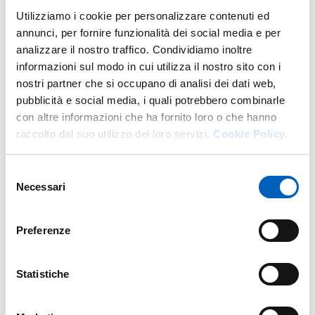
Utilizziamo i cookie per personalizzare contenuti ed
DI U.O. ORIENTAMENTO E JOB P
GO TO DESCRIPTION
annunci, per fornire funzionalità dei social media e per
analizzare il nostro traffico. Condividiamo inoltre
informazioni sul modo in cui utilizza il nostro sito con i
nostri partner che si occupano di analisi dei dati web,
More facility staff at this address
pubblicità e social media, i quali potrebbero combinarle
con altre informazioni che ha fornito loro o che hanno
Personale tecnico amministrativo
raccolto dal suo utilizzo dei loro servizi.
Cookie Policy.
Selezione
Necessari
del
consenso
Preferenze
Statistiche