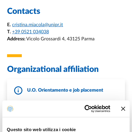
Contacts
E.
cristina.miacola@unipr.it
T.
+39 0521 034038
Address:
Vicolo Grossardi 4, 43125 Parma
Organizational affiliation
U.O. Orientamento e job placement
E.
placement@unipr.it
,
E.
tutorato.uo@unipr.it
,
E.
orienta@unipr.it
,
E.
orientamento.jobplacement@unipr.it
W.
https://www.unipr.it/placement
W.
https://www.unipr.it/orientamento_in_ingresso
Questo sito web utilizza i cookie
W.
https://www.unipr.it/orientamento-in-itinere