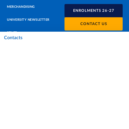
MERCHANDISING
ENROLMENTS 26-27
UNIVERSITY NEWSLETTER
CONTACT US
STAFF
Contacts
DATA PROTECTION - PRIVACY
SUPPORT THE UNIVERSITY
PRESS OFFICE
URP - PUBLIC RELATIONS OFFICE
Facebook
Instagram
TikTok
X
Linkedin
Youtube
Flickr
WhatsAp
Accessibility