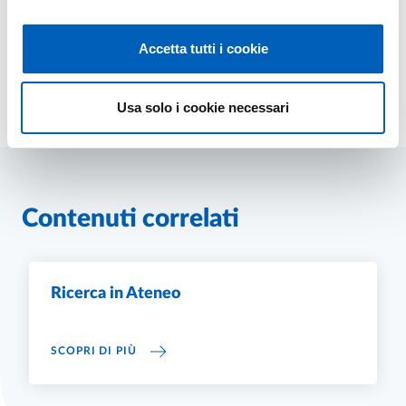
Accetta tutti i cookie
Modificato il
19/10/2022
Usa solo i cookie necessari
Contenuti correlati
Ricerca in Ateneo
RICERCA IN ATENEO
SCOPRI DI PIÙ