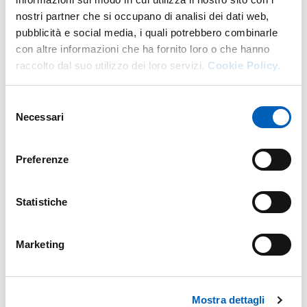
ALLEGATO FISCALE ALLE LINEE GUIDA
nostri partner che si occupano di analisi dei dati web,
DELL'UNIVERSITÀ DEGLI STUDI DI PARMA IN
pubblicità e social media, i quali potrebbero combinarle
MATERIA DI COLLABORAZIONI SCIENTIFICHE
con altre informazioni che ha fornito loro o che hanno
TRA ATENEO E AZIENDE
raccolto dal suo utilizzo dei loro servizi.
Cookie Policy.
Selezione
Necessari
del
consenso
Preferenze
Contatti
Statistiche
U.O. Valorizzazione della Ricerca e
Promozione dell'Innovazione
Marketing
DI U.O. VALORIZZAZIONE DELLA RI
VAI ALLA SCHEDA
Mostra dettagli