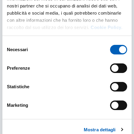
nostri partner che si occupano di analisi dei dati web,
pubblicità e social media, i quali potrebbero combinarle
Dipartimento di Scienze Chimiche, della
Vita e della Sostenibilità Ambientale
con altre informazioni che ha fornito loro o che hanno
raccolto dal suo utilizzo dei loro servizi.
Cookie Policy.
DIPARTIMENTO DI SCIENZE CHIMICHE, DELLA
SCOPRI DI PIÙ
Selezione
Necessari
del
consenso
Preferenze
Statistiche
Marketing
Mostra dettagli
Dipartimento di Scienze degli Alimenti e