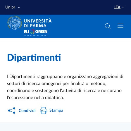
Salta al contenuto principale
Salta a fondo pagina
Unipr
ITA
Home
/
Dipartimenti
I Dipartimenti raggruppano e organizzano aggregazioni di
settori di
ricerca omogenei per finalità o metodo,
coordinano e sostengono l'
attività di ricerca e ne curano
l'
espressione nella didattica.
Stampa
Condividi