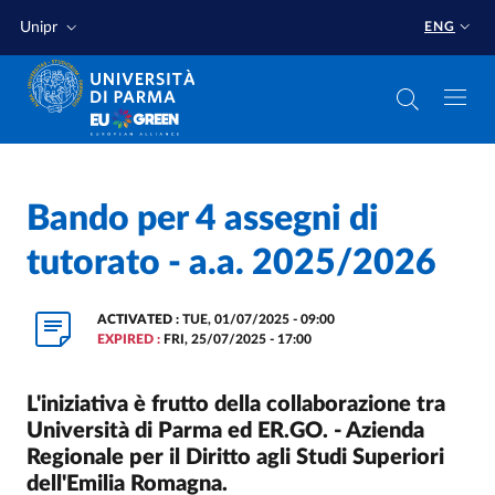
Skip to main content
Skip to footer
Unipr
ENG
Home
/
Bando per 4 assegni di
tutorato - a.a. 2025/2026
ACTIVATED :
TUE, 01/07/2025 - 09:00
EXPIRED :
FRI, 25/07/2025 - 17:00
L'iniziativa è frutto della collaborazione tra
Università di Parma ed ER.GO. - Azienda
Regionale per il Diritto agli Studi Superiori
dell'Emilia Romagna.