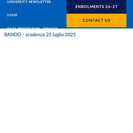
UNIVERSITY NEWSLETTER
ENROLMENTS 26-27
STAFF
CONTACT US
DATA PROTECTION - PRIVACY
BANDO - scadenza 25 luglio 2025
SUPPORT THE UNIVERSITY
PRESS OFFICE
URP - PUBLIC RELATIONS OFFICE
Facebook
Instagram
TikTok
X
Linkedin
Youtube
Flickr
WhatsAp
Accessibility
Cookie settings