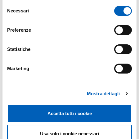
Nomina della Commissione per
Selezione
Necessari
del
la selezione
consenso
Preferenze
DRNOMINA_COMM.NE_BANDO
Statistiche
PDF
UNER_TU4_AA25-26-1411 18AGO25.PDF
Marketing
Mostra dettagli
Colloquio 8 settembre 2025, ore
Accetta tutti i cookie
9
Usa solo i cookie necessari