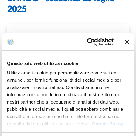
2025
BANDO_QUATTRO ASSEGNITUTORATO_AA25-
PDF
26-METADATI.PDF
Questo sito web utilizza i cookie
Utilizziamo i cookie per personalizzare contenuti ed
annunci, per fornire funzionalità dei social media e per
DREMANAZIONE_BANDO-UNIPR-ERGO25-26-
PDF
analizzare il nostro traffico. Condividiamo inoltre
METADATI.PDF
informazioni sul modo in cui utilizza il nostro sito con i
nostri partner che si occupano di analisi dei dati web,
pubblicità e social media, i quali potrebbero combinarle
con altre informazioni che ha fornito loro o che hanno
raccolto dal suo utilizzo dei loro servizi.
Cookie Policy.