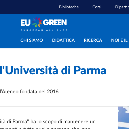
Biblioteche
Corsi
Diparti
Navigazione principal
CHI SIAMO
DIDATTICA
RICERCA
NOI E I
l'Università di Parma
ell’Ateneo fondata nel 2016
sità di Parma" ha lo scopo di mantenere un