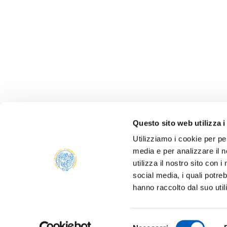
Questo sito web utilizza i
Utilizziamo i cookie per pe
media e per analizzare il n
ALBO 
utilizza il nostro sito con 
ALUMNI
social media, i quali potre
PARM
hanno raccolto dal suo util
Università degli studi di Parma
AMMIN
Via Università, 12 - I 43121 Parma
P.IVA 00308780345
ATENE
Selezione
Tel.
+39 0521 902111