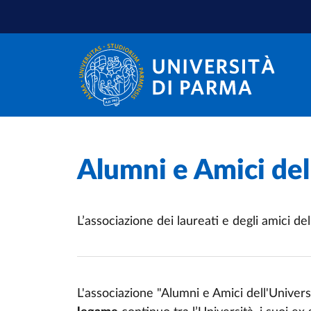
Salta al contenuto principale
Salta a fondo pagina
Home
/
Alumni e Amici del
L’associazione dei laureati e degli amici d
L'associazione "Alumni e Amici dell'Univer