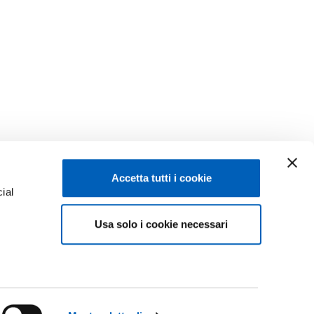
Accetta tutti i cookie
ial
Facebook
Linkedin
Usa solo i cookie necessari
e
Instagram
Youtube
ACY
TikTok
Flickr
ISCRIZIONI 26-27
X
WhatsApp