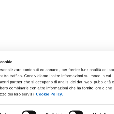
 cookie
rsonalizzare contenuti ed annunci, per fornire funzionalità dei soc
ostro traffico. Condividiamo inoltre informazioni sul modo in cui
ONLINE
NEWSLETTER DI ATENEO
i nostri partner che si occupano di analisi dei dati web, pubblicità 
 E AMICI DELL’UNIVERSITÀ DI
PERSONALE
bbero combinarle con altre informazioni che ha fornito loro o che
A
izzo dei loro servizi.
Cookie Policy.
PROTEZIONE DEI DATI - PRIV
ISTRAZIONE TRASPARENTE
SOSTIENI L'ATENEO
O SOSTENIBILE