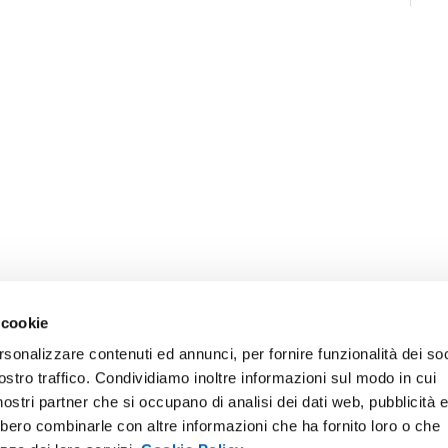
 cookie
rsonalizzare contenuti ed annunci, per fornire funzionalità dei soc
ostro traffico. Condividiamo inoltre informazioni sul modo in cui
ONLINE
NEWSLETTER DI ATENEO
i nostri partner che si occupano di analisi dei dati web, pubblicità 
 E AMICI DELL’UNIVERSITÀ DI
PERSONALE
bbero combinarle con altre informazioni che ha fornito loro o che
A