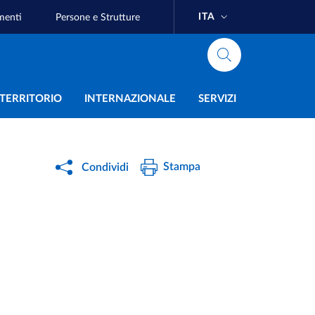
ITA
menti
Persone e Strutture
e
L TERRITORIO
INTERNAZIONALE
SERVIZI
Stampa
Condividi