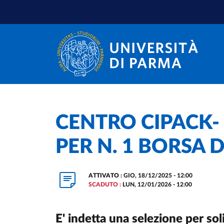
Salta al contenuto principale
Salta a fondo pagina
Home
/
CENTRO CIPACK- 
PER N. 1 BORSA D
ATTIVATO :
GIO, 18/12/2025 - 12:00
SCADUTO :
LUN, 12/01/2026 - 12:00
E' indetta una selezione per sol