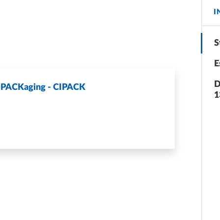
I
S
E
D
il PACKaging - CIPACK
1
DIPARTIMENTALE PER IL PACKAGING - CIPACK