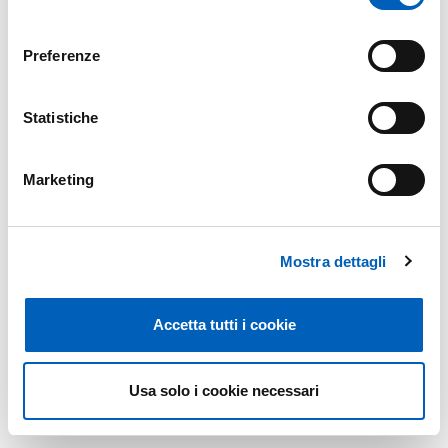
Prof. Daniele NIZZOLI, aventi per argomento...
consenso
ATTIVAZIONE:
MARTEDÌ, 16 FEBBRAIO, 2021 - 00:00
SCADENZA:
MERCOLEDÌ, 3 MARZO, 2021 - 23:59
Preferenze
Modificato il
13/05/2021
Statistiche
Marketing
Mostra dettagli
Accetta tutti i cookie
Usa solo i cookie necessari