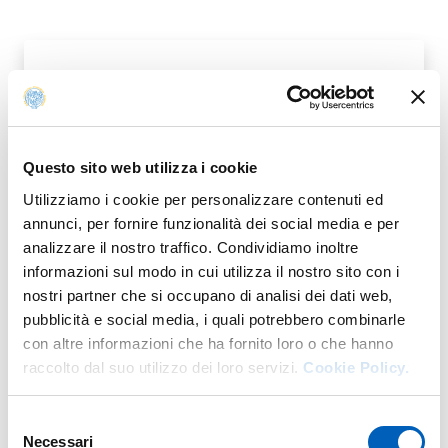
APPROVAZIONE ATTI_ASSEGNO N. 2
PDF
Questo sito web utilizza i cookie
Utilizziamo i cookie per personalizzare contenuti ed
annunci, per fornire funzionalità dei social media e per
analizzare il nostro traffico. Condividiamo inoltre
informazioni sul modo in cui utilizza il nostro sito con i
Bando
nostri partner che si occupano di analisi dei dati web,
pubblicità e social media, i quali potrebbero combinarle
n. 2 postI per Assegno di Ricerca presso il Dipartimento
BANDO
- ULTIMO AGGIORNAMENTO:
13/05/2021
con altre informazioni che ha fornito loro o che hanno
di Scienze Chimiche, della Vita e della Sostenibilità
Ambientale - Tutor Prof. Daniele NIZZOLI - SSD
raccolto dal suo utilizzo dei loro servizi.
Cookie Policy.
BIO/07 Scadenza 3.03.2021
Selezione per conferimento di n. 2 assegni di ricerca,
Selezione
inquadrabili nel S.S.D. BIO/07 “Ecologia”, il cui tutor è il
Necessari
del