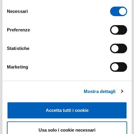
Selezione
Necessari
del
consenso
VALUTAZIONE TITOLI.PDF
PDF
Preferenze
Statistiche
GRADUATORIA.PDF
Marketing
PDF
Mostra dettagli
TRACCE PROVA SCRITTA
Accetta tutti i cookie
PDF
Usa solo i cookie necessari