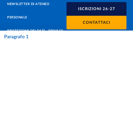
NEWSLETTER DI ATENEO
ISCRIZIONI 26-27
PERSONALE
CONTATTACI
PROTEZIONE DEI DATI - PRIVACY
Paragrafo 1
SOSTIENI L'ATENEO
UFFICIO STAMPA
URP - UFFICIO RELAZIONI CON IL PUBBLICO
Facebook
Instagram
TikTok
X
Linkedin
Youtube
Flickr
WhatsAp
Accessibilità
Cookie settings