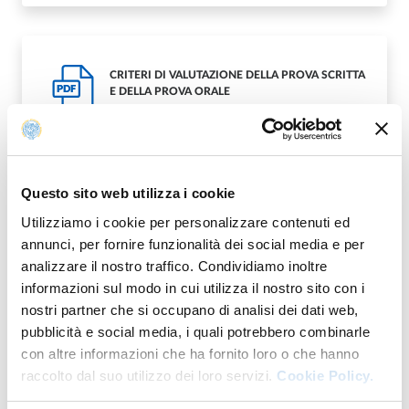
CRITERI DI VALUTAZIONE DELLA PROVA SCRITTA
PDF
E DELLA PROVA ORALE
Questo sito web utilizza i cookie
AMMESSI ALLA PROVA ORALE E CALENDARIO
Utilizziamo i cookie per personalizzare contenuti ed
PDF
DELLA PROVA
annunci, per fornire funzionalità dei social media e per
analizzare il nostro traffico. Condividiamo inoltre
informazioni sul modo in cui utilizza il nostro sito con i
nostri partner che si occupano di analisi dei dati web,
pubblicità e social media, i quali potrebbero combinarle
ESITI PROVA ORALE
con altre informazioni che ha fornito loro o che hanno
PDF
raccolto dal suo utilizzo dei loro servizi.
Cookie Policy.