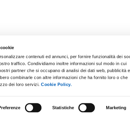
 cookie
rsonalizzare contenuti ed annunci, per fornire funzionalità dei soc
ostro traffico. Condividiamo inoltre informazioni sul modo in cui
ONLINE
NEWSLETTER DI ATENEO
i nostri partner che si occupano di analisi dei dati web, pubblicità 
 E AMICI DELL’UNIVERSITÀ DI
PERSONALE
bbero combinarle con altre informazioni che ha fornito loro o che
A
izzo dei loro servizi.
Cookie Policy.
PROTEZIONE DEI DATI - PRIV
ISTRAZIONE TRASPARENTE
SOSTIENI L'ATENEO
O SOSTENIBILE
Preferenze
Statistiche
Marketing
UFFICIO STAMPA
 E CONCORSI
URP - UFFICIO RELAZIONI CON
ANDISING
PUBBLICO