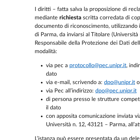
I diritti – fatta salva la proposizione di rec
mediante
richiesta
scritta corredata di cop
documento di riconoscimento, utilizzando 
di Parma, da inviarsi al Titolare (Università
Responsabile della Protezione dei Dati del
modalità:
via pec a
protocollo@pec.unipr.it
, indi
dato
via e-mail, scrivendo a:
dpo@unipr.it
o
via Pec all’indirizzo:
dpo@pec.unipr.it
di persona presso le strutture compete
il dato
con apposita comunicazione inviata via 
Università n. 12, 43121 – Parma, all’at
L’istanza può essere presentata da un deleg