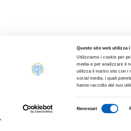
Questo sito web utilizza i
Utilizziamo i cookie per pe
media e per analizzare il n
ALBO 
utilizza il nostro sito con 
ALUMNI
social media, i quali potre
PARM
hanno raccolto dal suo util
Università degli studi di Parma
AMMIN
Via Università, 12 - I 43121 Parma
P.IVA 00308780345
ATENE
Selezione
Tel.
+39 0521 902111
Necessari
del
PEC:
protocollo@pec.unipr.it
BANDI
consenso
MERCH