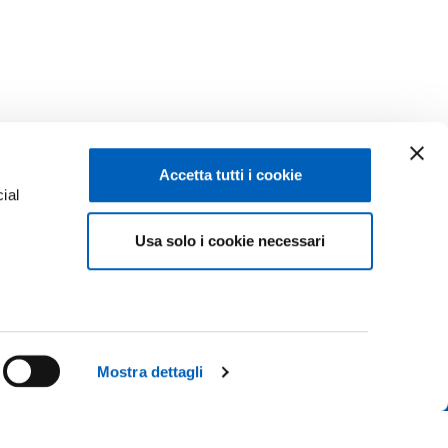
Accetta tutti i cookie
ial
Facebook
Linkedin
Usa solo i cookie necessari
e
Instagram
Youtube
ACY
TikTok
Flickr
ISCRIZIONI 26-27
X
WhatsApp
Mostra dettagli
CONTATTACI
 IL