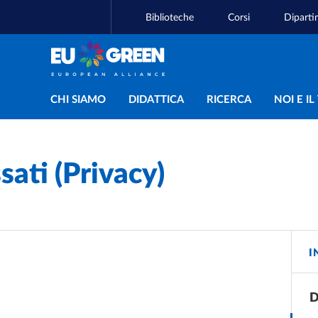
Biblioteche
Corsi
Diparti
Navigazione principal
CHI SIAMO
DIDATTICA
RICERCA
NOI E I
ssati (Privacy)
I
D