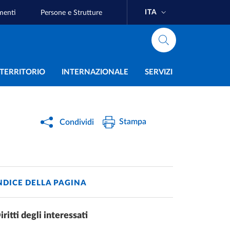
ITA
menti
Persone e Strutture
e
L TERRITORIO
INTERNAZIONALE
SERVIZI
Stampa
Condividi
NDICE DELLA PAGINA
iritti degli interessati