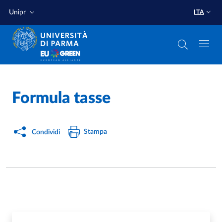
Salta al contenuto principale
Salta a fondo pagina
Unipr
ITA
Home
/
Formula tasse
Stampa
Condividi