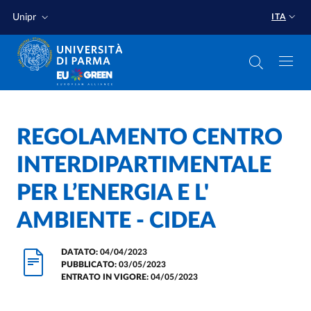
Salta al contenuto principale
Salta a fondo pagina
Unipr
ITA
Home
/
REGOLAMENTO CENTRO
INTERDIPARTIMENTALE
PER L’ENERGIA E L'
AMBIENTE - CIDEA
DATATO:
04/04/2023
PUBBLICATO:
03/05/2023
ENTRATO IN VIGORE:
04/05/2023