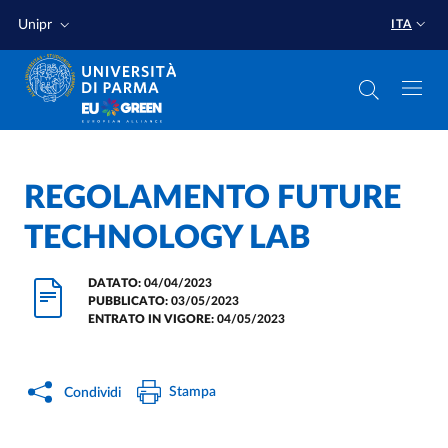
Salta al contenuto principale
Salta a fondo pagina
Unipr
ITA
Home
/
REGOLAMENTO FUTURE
TECHNOLOGY LAB
DATATO:
04/04/2023
PUBBLICATO:
03/05/2023
ENTRATO IN VIGORE:
04/05/2023
Stampa
Condividi