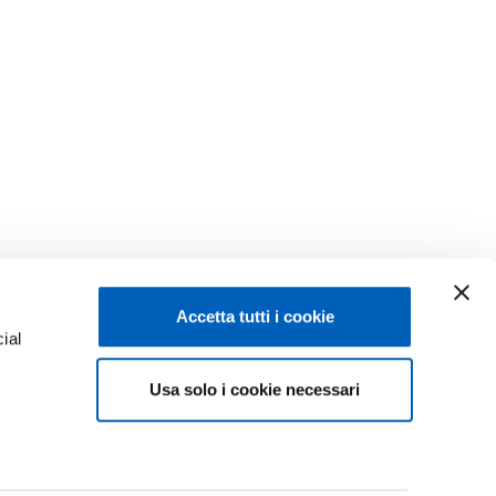
Accetta tutti i cookie
ial
Facebook
Linkedin
Usa solo i cookie necessari
e
Instagram
Youtube
ACY
TikTok
Flickr
ISCRIZIONI 26-27