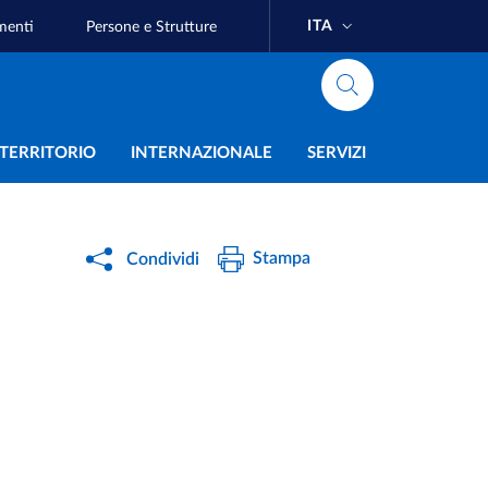
ITA
menti
Persone e Strutture
e
L TERRITORIO
INTERNAZIONALE
SERVIZI
Stampa
Condividi