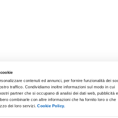
 cookie
rsonalizzare contenuti ed annunci, per fornire funzionalità dei soc
ostro traffico. Condividiamo inoltre informazioni sul modo in cui
ONLINE
NEWSLETTER DI ATENEO
i nostri partner che si occupano di analisi dei dati web, pubblicità 
 E AMICI DELL’UNIVERSITÀ DI
PERSONALE
bbero combinarle con altre informazioni che ha fornito loro o che
A
izzo dei loro servizi.
Cookie Policy.
PROTEZIONE DEI DATI - PRIV
ISTRAZIONE TRASPARENTE
SOSTIENI L'ATENEO