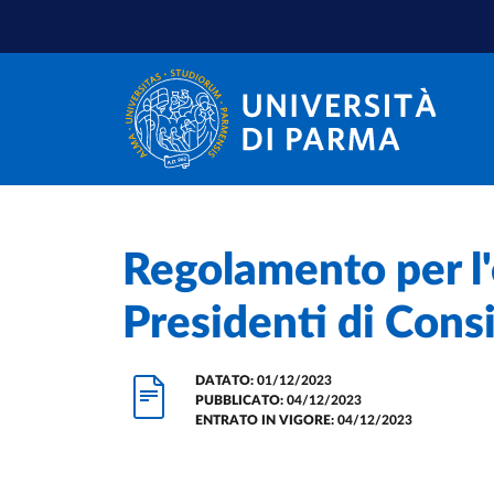
Salta al contenuto principale
Salta a fondo pagina
Home
/
Regolamento per l'
Presidenti di Consi
DATATO:
01/12/2023
PUBBLICATO:
04/12/2023
ENTRATO IN VIGORE:
04/12/2023