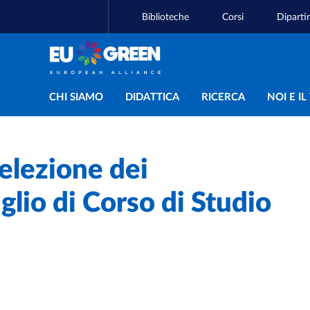
Biblioteche
Corsi
Diparti
Navigazione principal
CHI SIAMO
DIDATTICA
RICERCA
NOI E I
elezione dei
glio di Corso di Studio