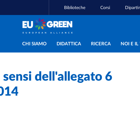
Biblioteche
Corsi
Diparti
Navigazione principal
CHI SIAMO
DIDATTICA
RICERCA
NOI E I
 sensi dell'allegato 6
014