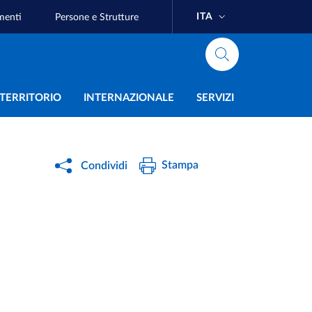
ITA
menti
Persone e Strutture
e
L TERRITORIO
INTERNAZIONALE
SERVIZI
Stampa
Condividi