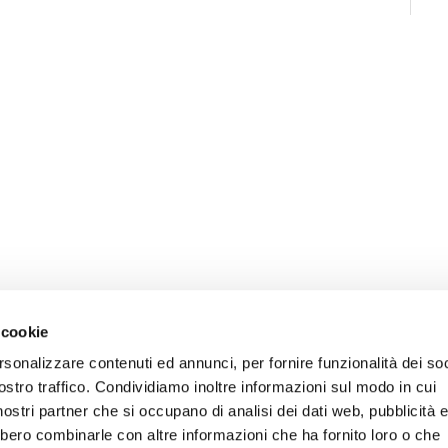
 cookie
rsonalizzare contenuti ed annunci, per fornire funzionalità dei soc
ostro traffico. Condividiamo inoltre informazioni sul modo in cui
ONLINE
NEWSLETTER DI ATENEO
i nostri partner che si occupano di analisi dei dati web, pubblicità 
 E AMICI DELL’UNIVERSITÀ DI
PERSONALE
bbero combinarle con altre informazioni che ha fornito loro o che