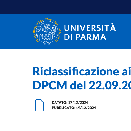
Salta al contenuto principale
Salta a fondo pagina
Home
/
Riclassificazione ai
DPCM del 22.09.2
DATATO:
17/12/2024
PUBBLICATO:
19/12/2024