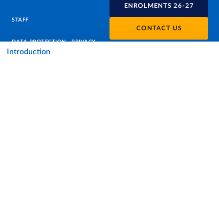
ENROLMENTS 26-27
STAFF
CONTACT US
DATA PROTECTION - PRIVACY
Introduction
SUPPORT THE UNIVERSITY
PRESS OFFICE
URP - PUBLIC RELATIONS OFFICE
Facebook
Instagram
TikTok
X
Linkedin
Youtube
Flickr
WhatsAp
Accessibility
Cookie settings
Note legali