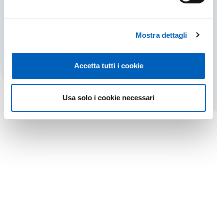
Regolamento del Fondo Attrezzature
ScientificheEmanato con REP DRD n.
1410/2018 del 12/06/2018
Mostra dettagli
REGOLAMENTO DEL FONDO ATTREZZATURE
FIND OUT MORE
Accetta tutti i cookie
Usa solo i cookie necessari