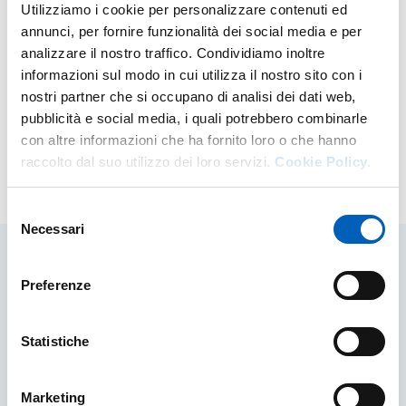
Utilizziamo i cookie per personalizzare contenuti ed
University Equipment Portal
annunci, per fornire funzionalità dei social media e per
analizzare il nostro traffico. Condividiamo inoltre
informazioni sul modo in cui utilizza il nostro sito con i
nostri partner che si occupano di analisi dei dati web,
pubblicità e social media, i quali potrebbero combinarle
IDEM site
con altre informazioni che ha fornito loro o che hanno
raccolto dal suo utilizzo dei loro servizi.
Cookie Policy.
Modified on
26/05/2022
Selezione
Necessari
del
consenso
Preferenze
Related contents
Statistiche
Regolamento del Fondo Attrezzature
Scientifiche
Marketing