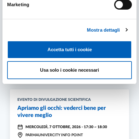
Marketing
EVENTO DI DIVULGAZIONE SCIENTIFICA
Mostra dettagli
Nella mente di un’AI: cosa pensa quando
le parli?
MERCOLEDÌ, 30 SETTEMBRE, 2026 - 17:30
Accetta tutti i cookie
~
18:30
PARMAUNIVERCITY INFO POINT
NELLA MENTE DI UN’AI: COSA PENSA QUANDO
Usa solo i cookie necessari
SCOPRI DI PIÙ
EVENTO DI DIVULGAZIONE SCIENTIFICA
Apriamo gli occhi: vederci bene per
vivere meglio
MERCOLEDÌ, 7 OTTOBRE, 2026 - 17:30
~
18:30
PARMAUNIVERCITY INFO POINT