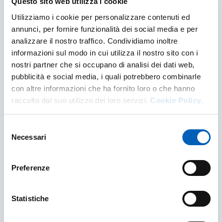
Il gusto del futuro - La Planetary Health
Questo sito web utilizza i cookie
Diet incontra la Cucina Italiana
Utilizziamo i cookie per personalizzare contenuti ed
annunci, per fornire funzionalità dei social media e per
MERCOLEDÌ, 23 SETTEMBRE, 2026 - 17:30
~
18:30
analizzare il nostro traffico. Condividiamo inoltre
PARMAUNIVERCITY INFO POINT
informazioni sul modo in cui utilizza il nostro sito con i
IL GUSTO DEL FUTURO - LA PLANETARY HEAL
nostri partner che si occupano di analisi dei dati web,
SCOPRI DI PIÙ
pubblicità e social media, i quali potrebbero combinarle
con altre informazioni che ha fornito loro o che hanno
raccolto dal suo utilizzo dei loro servizi.
Cookie Policy.
RASSEGNA
Idee in Gioco
Selezione
Necessari
del
Scienza, sostenibilità e temi sociali raccontati
consenso
attraverso giochi analogici e digitali
DA
GIOVEDÌ, 29 GENNAIO, 2026 - 17:00
Preferenze
A
MERCOLEDÌ, 30 SETTEMBRE, 2026 - 12:00
“IL PUNTO” DEL COMUNE DI PARMA
Statistiche
IDEE IN GIOCO
SCOPRI DI PIÙ