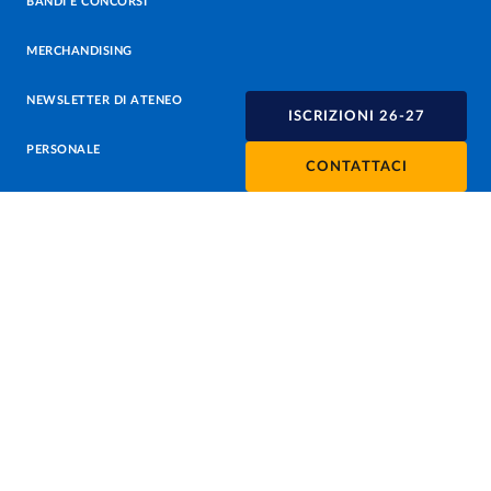
BANDI E CONCORSI
MERCHANDISING
NEWSLETTER DI ATENEO
ISCRIZIONI 26-27
PERSONALE
CONTATTACI
PROTEZIONE DEI DATI - PRIVACY
SOSTIENI L'ATENEO
UFFICIO STAMPA
URP - UFFICIO RELAZIONI CON IL PUBBLICO
Facebook
Instagram
TikTok
X
Linkedin
Youtube
Flickr
WhatsAp