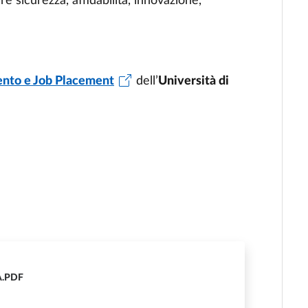
re sicurezza, affidabilità, innovazione,
nto e Job Placement
dell’
Università di
A.PDF