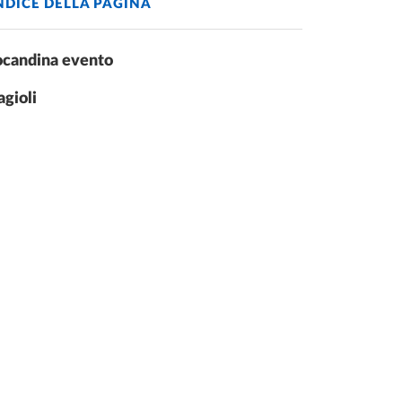
NDICE DELLA PAGINA
ocandina evento
agioli