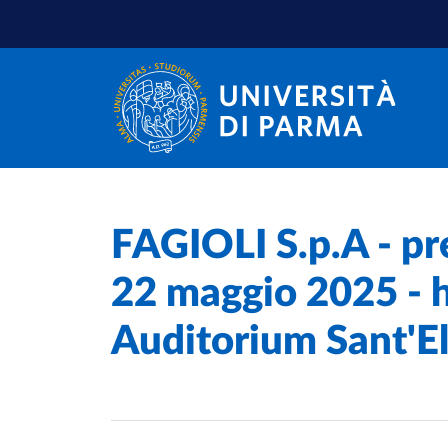
Salta al contenuto principale
Salta a fondo pagina
Home
/
FAGIOLI S.p.A - pr
22 maggio 2025 - h
Auditorium Sant'El