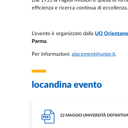
Dal 1955 la Fagioli Mission è quella di forni
efficienza e ricerca continua di eccellenza.
L’evento è organizzato dalla
UO Orientame
Parma
.
Per informazioni:
placement@unipr.it
.
locandina evento
22 MAGGIO UNIVERSITÀ DEFINITIV
PDF