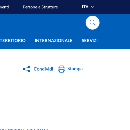
ITA
menti
Persone e Strutture
e
L TERRITORIO
INTERNAZIONALE
SERVIZI
Stampa
Condividi