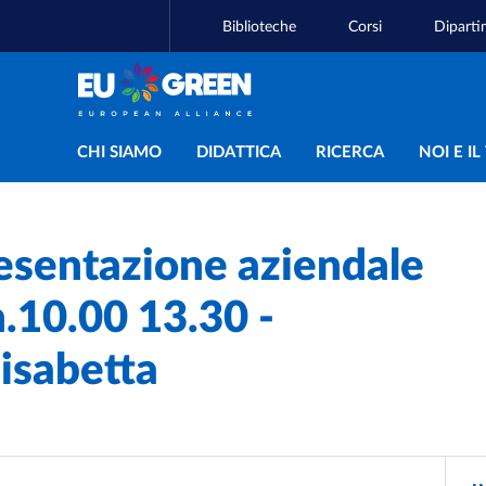
Biblioteche
Corsi
Diparti
Navigazione principal
CHI SIAMO
DIDATTICA
RICERCA
NOI E I
esentazione aziendale
.10.00 13.30 -
isabetta