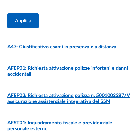
DOCUMENTO
- ULTIMO AGGIORNAMENTO:
12/07/2022
A47: Giustificativo esami in presenza e a distanza
AFEP01: Richiesta attivazione polizze infortuni e danni
DOCUMENTO
- ULTIMO AGGIORNAMENTO:
25/02/2016
accidentali
AFEP02: Richiesta attivazione polizza n. 5001002287/V
DOCUMENTO
- ULTIMO AGGIORNAMENTO:
03/11/2020
assicurazione assistenziale integrativa del SSN
AFST01: Inquadramento fiscale e previdenziale
DOCUMENTO
- ULTIMO AGGIORNAMENTO:
17/02/2026
personale esterno