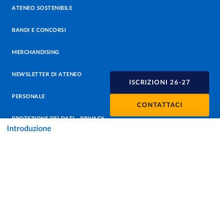
ATENEO SOSTENIBILE
BANDI E CONCORSI
MERCHANDISING
NEWSLETTER DI ATENEO
ISCRIZIONI 26-27
PERSONALE
CONTATTACI
PROTEZIONE DEI DATI - PRIVACY
Introduzione
SOSTIENI L'ATENEO
UFFICIO STAMPA
URP - UFFICIO RELAZIONI CON IL PUBBLICO
Facebook
Instagram
TikTok
X
Linkedin
Youtube
Flickr
WhatsAp