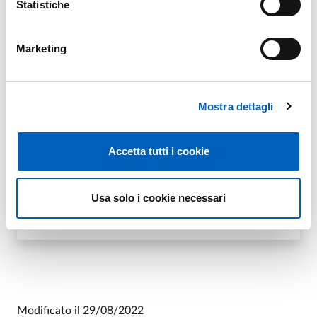
Statistiche
P.
sett.perstecnicoamm@pec.unipr.it
W.
http://www.unipr.it/tecnicoamministrativo
Marketing
DI U.O. AMMINISTRAZIONE PERSON
VAI ALLA SCHEDA
Mostra dettagli
U.O. Amministrazione Personale Docente
Accetta tutti i cookie
E.
amministrazionepersonaledocente@unipr.it
,
E.
marina.scapuzzi@unipr.it
P.
sett.persdocente@pec.unipr.it
Usa solo i cookie necessari
DI U.O. AMMINISTRAZIONE PERSON
VAI ALLA SCHEDA
Modificato il
29/08/2022