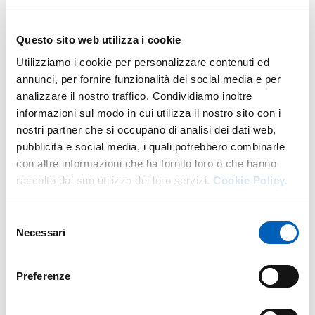
emolumenti
Per il personale strutturato, per i dottorandi e gli
Questo sito web utilizza i cookie
specializzandi utilizzare il servizio online “U-Web - IL
MIO PROFILO” che consente di visualizzare i propri...
Utilizziamo i cookie per personalizzare contenuti ed
annunci, per fornire funzionalità dei social media e per
analizzare il nostro traffico. Condividiamo inoltre
Pagina
1
informazioni sul modo in cui utilizza il nostro sito con i
Pagina successiva
Ultima pagina
nostri partner che si occupano di analisi dei dati web,
pubblicità e social media, i quali potrebbero combinarle
con altre informazioni che ha fornito loro o che hanno
raccolto dal suo utilizzo dei loro servizi.
Cookie Policy.
Contatti
Selezione
Necessari
del
consenso
U.O. Amministrazione Personale Tecnico
Amministrativo e Organizzazione
Preferenze
E.
perstecamm@unipr.it