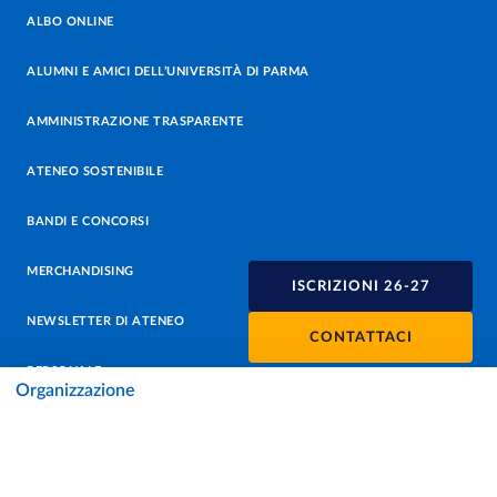
ALBO ONLINE
ALUMNI E AMICI DELL’UNIVERSITÀ DI PARMA
AMMINISTRAZIONE TRASPARENTE
ATENEO SOSTENIBILE
BANDI E CONCORSI
MERCHANDISING
ISCRIZIONI 26-27
NEWSLETTER DI ATENEO
CONTATTACI
PERSONALE
Organizzazione
PROTEZIONE DEI DATI - PRIVACY
SOSTIENI L'ATENEO