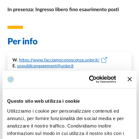
In presenza: Ingresso libero fino esaurimento posti
Per info
W.
https://www.facciamoconoscenza.unipr.it/
E.
uopublicengagement@unipr.it
Organizzazione
Questo sito web utilizza i cookie
Utilizziamo i cookie per personalizzare contenuti ed
annunci, per fornire funzionalità dei social media e per
U.O. Rapporti con il Territorio, Sport e Public
analizzare il nostro traffico. Condividiamo inoltre
Engagement
informazioni sul modo in cui utilizza il nostro sito con i