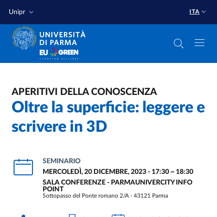
Salta al contenuto principale
Salta a fondo pagina
Unipr
ITA
APERITIVI DELLA CONOSCENZA
Oltre la superficie: leggere e
scrivere in 3D
SEMINARIO
MERCOLEDÌ, 20 DICEMBRE, 2023 - 17:30
~
18:30
SALA CONFERENZE - PARMAUNIVERCITY INFO
POINT
Sottopasso del Ponte romano 2/A - 43121 Parma