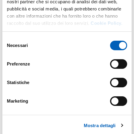
nostri partner che si occupano di analisi dei dati web,
pubblicità e social media, i quali potrebbero combinarle
con altre informazioni che ha fornito loro o che hanno
raccolto dal suo utilizzo dei loro servizi.
Cookie Policy.
Fa parte di
Selezione
Necessari
Aperitivi della Conoscenza
del
consenso
DA
MERCOLEDÌ 19 APRILE 2023
A
GIOVEDÌ 31 DICEMBRE 2026
Preferenze
SALA CONFERENZE - PARMAUNIVERCITY INFO POINT
INGRESSO LIBERO FINO ESAURIMENTO POSTI
Statistiche
Marketing
Mappa
Mostra dettagli
+