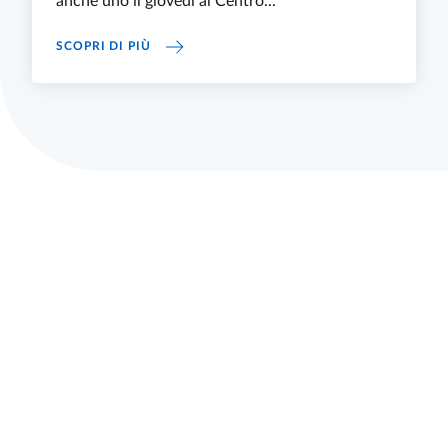
anche uno il giovedì al Centro...
GLI “APERITIVI DELLA CONOSCENZA” TORN
SCOPRI DI PIÙ