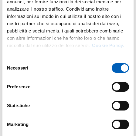
annunci, per fornire funzionalità dei social media e per
analizzare il nostro traffico. Condividiamo inoltre
informazioni sul modo in cui utilizza il nostro sito con i
Aperitivi della Conoscenza
nostri partner che si occupano di analisi dei dati web,
DA
MERCOLEDÌ 19 APRILE 2023
pubblicità e social media, i quali potrebbero combinarle
A
GIOVEDÌ 31 DICEMBRE 2026
con altre informazioni che ha fornito loro o che hanno
raccolto dal suo utilizzo dei loro servizi.
Cookie Policy.
SALA CONFERENZE - PARMAUNIVERCITY INFO POINT
INGRESSO LIBERO FINO ESAURIMENTO POSTI
Selezione
Necessari
del
consenso
Mappa
Preferenze
+
Statistiche
−
Marketing