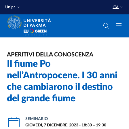
Salta al contenuto principale
Salta a fondo pagina
Unipr
ITA
APERITIVI DELLA CONOSCENZA
Il fiume Po
nell’Antropocene. I 30 anni
che cambiarono il destino
del grande fiume
SEMINARIO
GIOVEDÌ, 7 DICEMBRE, 2023 - 18:30
~
19:30