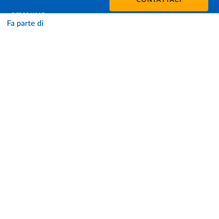
CONTATTACI
PERSONALE
Fa parte di
PROTEZIONE DEI DATI - PRIVACY
SOSTIENI L'ATENEO
UFFICIO STAMPA
URP - UFFICIO RELAZIONI CON IL PUBBLICO
Facebook
Instagram
TikTok
X
Linkedin
Youtube
Flickr
WhatsAp
Accessibilità
Cookie settings
Informazioni sul sito