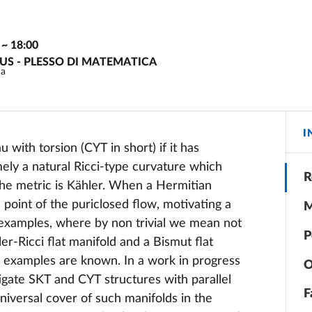
~
18:00
PUS - PLESSO DI MATEMATICA
ma
I
 with torsion (CYT in short) if it has
mely a natural Ricci-type curvature which
R
the metric is Kähler. When a Hermitian
c point of the puriclosed flow, motivating a
M
al examples, where by non trivial we mean not
P
er-Ricci flat manifold and a Bismut flat
l examples are known. In a work in progress
O
igate SKT and CYT structures with parallel
F
niversal cover of such manifolds in the