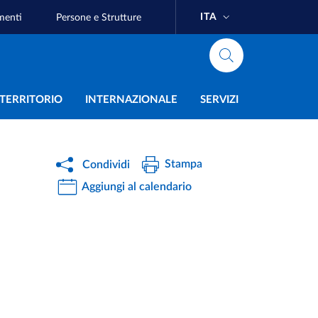
ITA
menti
Persone e Strutture
e
L TERRITORIO
INTERNAZIONALE
SERVIZI
Stampa
Condividi
Aggiungi al calendario