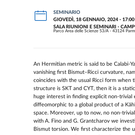
SEMINARIO
GIOVEDÌ, 18 GENNAIO, 2024 - 17:00
SALA RIUNIONI E SEMINARI - CAM
Parco Area delle Scienze 53/A - 43124 Par
An Hermitian metric is said to be Calabi-Yau
vanishing first Bismut–Ricci curvature, na
Event description
coincides with the usual Ricci form when 
structure is SKT and CYT, then it is a stati
huge interest in finding explicit non-trivi
diffeomorphic to a global product of a Kähl
space. Moreover, up to now, no non-trivia
with A. Fino and G. Grantcharov we invest
Bismut torsion. We first characterize the u