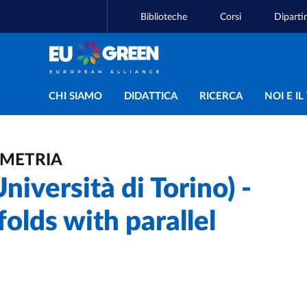
Biblioteche
Corsi
Diparti
Navigazione principal
CHI SIAMO
DIDATTICA
RICERCA
NOI E I
OMETRIA
niversità di Torino) -
lds with parallel