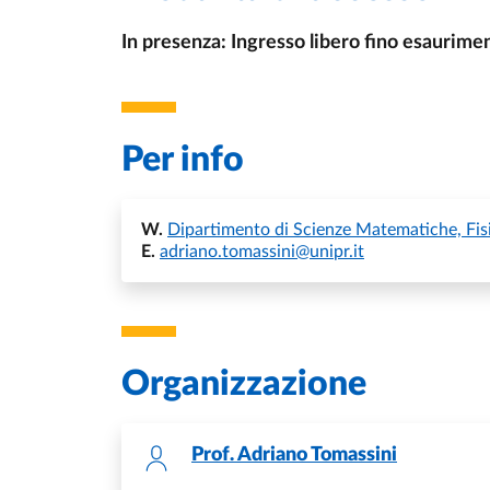
In presenza: Ingresso libero fino esaurime
Per info
W.
Dipartimento di Scienze Matematiche, Fis
E.
adriano.tomassini@unipr.it
Organizzazione
Prof.
Adriano Tomassini