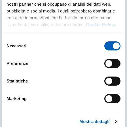
nostri partner che si occupano di analisi dei dati web,
pubblicità e social media, i quali potrebbero combinarle
con altre informazioni che ha fornito loro o che hanno
raccolto dal suo utilizzo dei loro servizi.
Cookie Policy.
Selezione
Necessari
del
consenso
Preferenze
Tirocini extracurriculari
Statistiche
I tirocini extracurriculari, detti anche facoltativi
post laurea, sono percorsi con finalità
professionalizzanti e di orientamento al lavoro
Marketing
TIROCINI EXTRACURRICULARI
SCOPRI DI PIÙ
Mostra dettagli