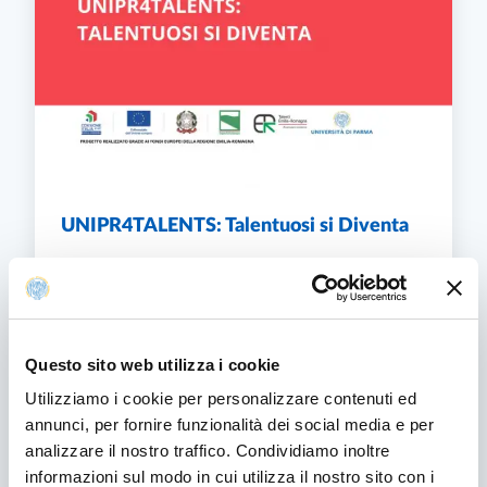
UNIPR4TALENTS: Talentuosi si Diventa
L'iniziativa dell'Ateneo, promossa nell’ambito del
Bando Talenti della Regione Emilia-Romagna in
collaborazione con Comuni di Parma e
Piacenza, IFOA e aziende del territorio, per
rafforzare le sinergie tra Università e mondo del
Questo sito web utilizza i cookie
lavoro.
Utilizziamo i cookie per personalizzare contenuti ed
UNIPR4TALENTS: TALENTUOSI SI DIVENTA
SCOPRI DI PIÙ
annunci, per fornire funzionalità dei social media e per
analizzare il nostro traffico. Condividiamo inoltre
informazioni sul modo in cui utilizza il nostro sito con i