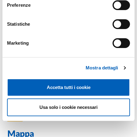
Per info
Preferenze
E.
enrico.martines@unipr.it
Statistiche
Marketing
Organizzazione
Mostra dettagli
Prof.
Enrico Martines
Accetta tutti i cookie
Prof.
Andrea Ragusa
Usa solo i cookie necessari
Mappa