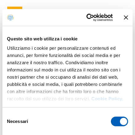
Allegati
Questo sito web utilizza i cookie
PROGRAMMA_REFLEXOS_A4.PDF
Utilizziamo i cookie per personalizzare contenuti ed
PDF
Programma della giornata di studi.
annunci, per fornire funzionalità dei social media e per
analizzare il nostro traffico. Condividiamo inoltre
informazioni sul modo in cui utilizza il nostro sito con i
nostri partner che si occupano di analisi dei dati web,
pubblicità e social media, i quali potrebbero combinarle
con altre informazioni che ha fornito loro o che hanno
Modalità di accesso
raccolto dal suo utilizzo dei loro servizi.
Cookie Policy.
In presenza: Ingresso libero fino esaurimento posti
Selezione
Necessari
del
consenso