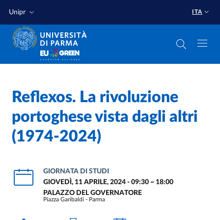
Salta al contenuto principale
Salta a fondo pagina
Unipr
ITA
Reflexos. La rivoluzione
portoghese vista dagli altri
(1974-2024)
GIORNATA DI STUDI
GIOVEDÌ, 11 APRILE, 2024 - 09:30
~
18:00
PALAZZO DEL GOVERNATORE
Piazza Garibaldi - Parma