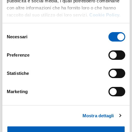
pubblicità e social media, i quali potrebbero combinarle
con altre informazioni che ha fornito loro o che hanno
raccolto dal suo utilizzo dei loro servizi.
Cookie Policy.
Mappa
Selezione
Necessari
del
+
consenso
−
Preferenze
Statistiche
Marketing
Mostra dettagli