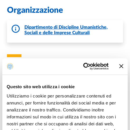
Organizzazione
Dipartimento di Discipline Umanistiche,
Sociali e delle Imprese Culturali
Fa parte di
Questo sito web utilizza i cookie
A sangue freddo
Utilizziamo i cookie per personalizzare contenuti ed
DA
LUNEDÌ, 15 APRILE, 2024 - 16:30
annunci, per fornire funzionalità dei social media e per
A
LUNEDÌ, 6 MAGGIO, 2024 - 21:00
analizzare il nostro traffico. Condividiamo inoltre
CINEMA D'AZEGLIO
informazioni sul modo in cui utilizza il nostro sito con i
INGRESSO LIBERO FINO ESAURIMENTO POSTI
nostri partner che si occupano di analisi dei dati web,