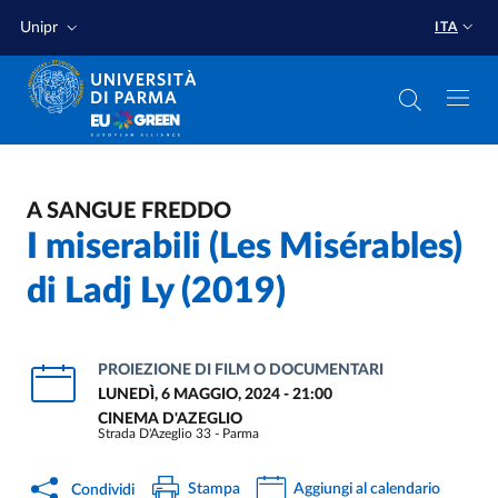
Salta al contenuto principale
Salta a fondo pagina
Unipr
ITA
A SANGUE FREDDO
I miserabili (Les Misérables)
di Ladj Ly (2019)
PROIEZIONE DI FILM O DOCUMENTARI
LUNEDÌ, 6 MAGGIO, 2024 - 21:00
CINEMA D'AZEGLIO
Strada D'Azeglio 33 - Parma
Stampa
Aggiungi al calendario
Condividi