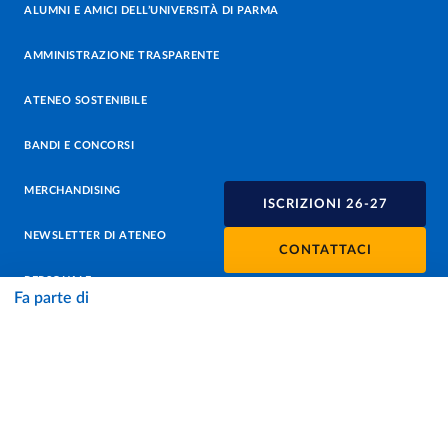
ALUMNI E AMICI DELL’UNIVERSITÀ DI PARMA
AMMINISTRAZIONE TRASPARENTE
ATENEO SOSTENIBILE
BANDI E CONCORSI
MERCHANDISING
ISCRIZIONI 26-27
NEWSLETTER DI ATENEO
CONTATTACI
PERSONALE
Fa parte di
PROTEZIONE DEI DATI - PRIVACY
SOSTIENI L'ATENEO
UFFICIO STAMPA