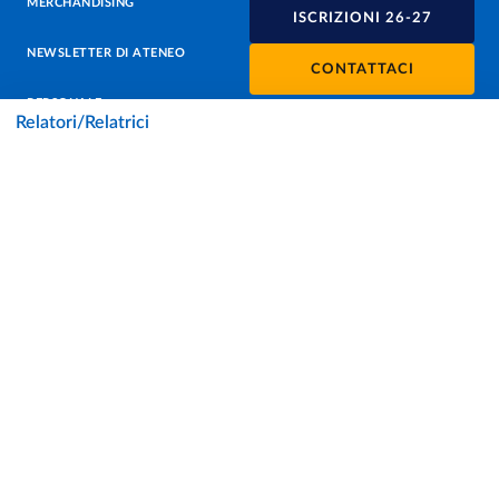
MERCHANDISING
ISCRIZIONI 26-27
NEWSLETTER DI ATENEO
CONTATTACI
PERSONALE
Relatori/Relatrici
PROTEZIONE DEI DATI - PRIVACY
SOSTIENI L'ATENEO
UFFICIO STAMPA
URP - UFFICIO RELAZIONI CON IL PUBBLICO
Facebook
Instagram
TikTok
X
Linkedin
Youtube
Flickr
WhatsAp
Accessibilità