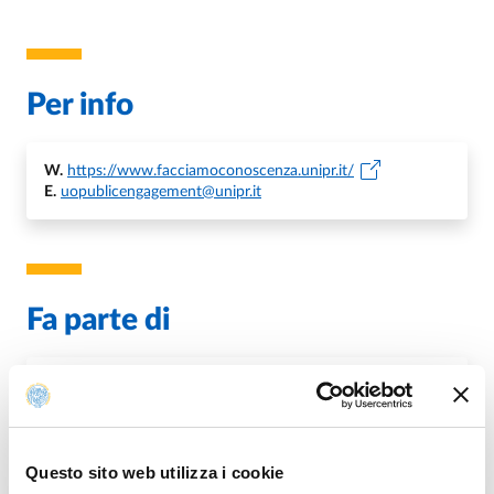
Per info
W.
https://www.facciamoconoscenza.unipr.it/
E.
uopublicengagement@unipr.it
Fa parte di
Aperitivi della Conoscenza
DA
MERCOLEDÌ 19 APRILE 2023
A
GIOVEDÌ 31 DICEMBRE 2026
Questo sito web utilizza i cookie