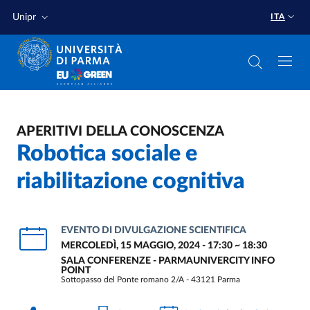
Salta al contenuto principale
Salta a fondo pagina
Unipr
ITA
APERITIVI DELLA CONOSCENZA
Robotica sociale e
riabilitazione cognitiva
EVENTO DI DIVULGAZIONE SCIENTIFICA
MERCOLEDÌ, 15 MAGGIO, 2024 - 17:30
~
18:30
SALA CONFERENZE - PARMAUNIVERCITY INFO
POINT
Sottopasso del Ponte romano 2/A - 43121 Parma