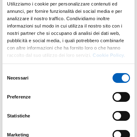
SALA CONFERENZE - PARMAUNIVERCITY INFO POINT
Utilizziamo i cookie per personalizzare contenuti ed
INGRESSO LIBERO FINO ESAURIMENTO POSTI
annunci, per fornire funzionalità dei social media e per
analizzare il nostro traffico. Condividiamo inoltre
informazioni sul modo in cui utilizza il nostro sito con i
nostri partner che si occupano di analisi dei dati web,
pubblicità e social media, i quali potrebbero combinarle
Mappa
con altre informazioni che ha fornito loro o che hanno
raccolto dal suo utilizzo dei loro servizi.
Cookie Policy.
+
−
Selezione
Necessari
del
consenso
Preferenze
Statistiche
Marketing