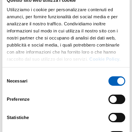
Questo sito web utilizza i cookie
A
GIOVEDÌ 31 DICEMBRE 2026
Utilizziamo i cookie per personalizzare contenuti ed
SALA CONFERENZE - PARMAUNIVERCITY INFO POINT
annunci, per fornire funzionalità dei social media e per
INGRESSO LIBERO FINO ESAURIMENTO POSTI
analizzare il nostro traffico. Condividiamo inoltre
informazioni sul modo in cui utilizza il nostro sito con i
nostri partner che si occupano di analisi dei dati web,
pubblicità e social media, i quali potrebbero combinarle
con altre informazioni che ha fornito loro o che hanno
Mappa
raccolto dal suo utilizzo dei loro servizi.
Cookie Policy.
+
Selezione
−
Necessari
del
consenso
Preferenze
Statistiche