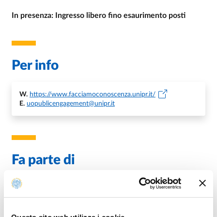
In presenza: Ingresso libero fino esaurimento posti
Per info
W.
https://www.facciamoconoscenza.unipr.it/
E.
uopublicengagement@unipr.it
Fa parte di
Aperitivi della Conoscenza
DA
MERCOLEDÌ 19 APRILE 2023