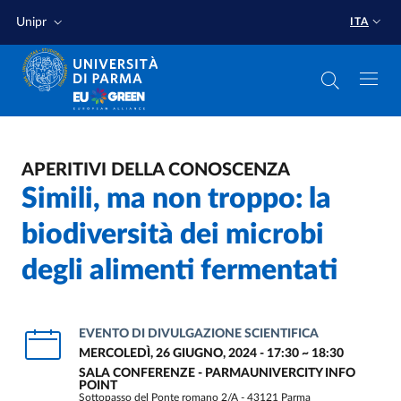
Salta al contenuto principale
Salta a fondo pagina
Unipr
ITA
APERITIVI DELLA CONOSCENZA
Simili, ma non troppo: la
biodiversità dei microbi
degli alimenti fermentati
EVENTO DI DIVULGAZIONE SCIENTIFICA
MERCOLEDÌ, 26 GIUGNO, 2024 - 17:30
~
18:30
SALA CONFERENZE - PARMAUNIVERCITY INFO
POINT
Sottopasso del Ponte romano 2/A - 43121 Parma