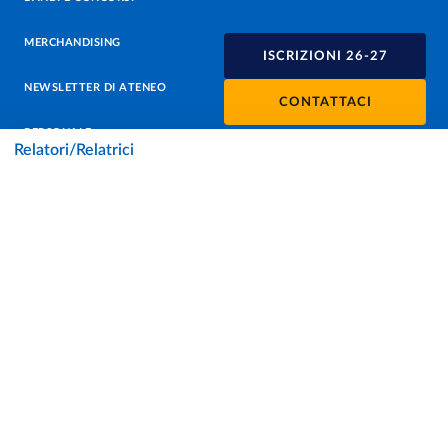
MERCHANDISING
ISCRIZIONI 26-27
NEWSLETTER DI ATENEO
CONTATTACI
PERSONALE
Relatori/Relatrici
PROTEZIONE DEI DATI - PRIVACY
SOSTIENI L'ATENEO
UFFICIO STAMPA
URP - UFFICIO RELAZIONI CON IL PUBBLICO
Facebook
Instagram
TikTok
X
Linkedin
Youtube
Flickr
WhatsAp