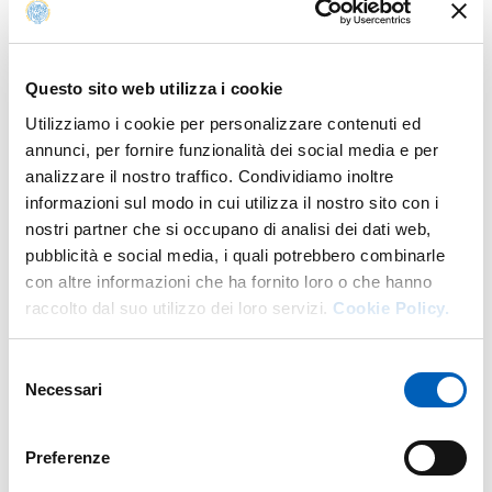
Fa parte di
Questo sito web utilizza i cookie
Utilizziamo i cookie per personalizzare contenuti ed
Aperitivi della Conoscenza
annunci, per fornire funzionalità dei social media e per
DA
MERCOLEDÌ 19 APRILE 2023
analizzare il nostro traffico. Condividiamo inoltre
A
GIOVEDÌ 31 DICEMBRE 2026
informazioni sul modo in cui utilizza il nostro sito con i
SALA CONFERENZE - PARMAUNIVERCITY INFO POINT
nostri partner che si occupano di analisi dei dati web,
INGRESSO LIBERO FINO ESAURIMENTO POSTI
pubblicità e social media, i quali potrebbero combinarle
con altre informazioni che ha fornito loro o che hanno
raccolto dal suo utilizzo dei loro servizi.
Cookie Policy.
Selezione
Mappa
Necessari
del
consenso
+
Preferenze
−