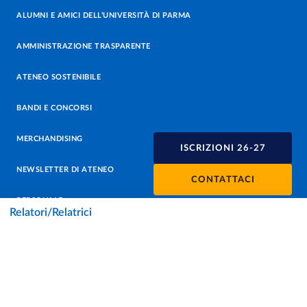
ALUMNI E AMICI DELL’UNIVERSITÀ DI PARMA
AMMINISTRAZIONE TRASPARENTE
ATENEO SOSTENIBILE
BANDI E CONCORSI
MERCHANDISING
ISCRIZIONI 26-27
NEWSLETTER DI ATENEO
CONTATTACI
PERSONALE
Relatori/Relatrici
PROTEZIONE DEI DATI - PRIVACY
SOSTIENI L'ATENEO
UFFICIO STAMPA