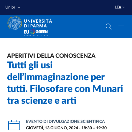
Salta al contenuto principale
Salta a fondo pagina
Unipr
ITA
APERITIVI DELLA CONOSCENZA
Tutti gli usi
dell’immaginazione per
tutti. Filosofare con Munari
tra scienze e arti
EVENTO DI DIVULGAZIONE SCIENTIFICA
GIOVEDÌ, 13 GIUGNO, 2024 - 18:30
~
19:30