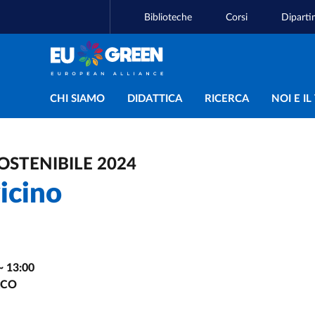
Biblioteche
Corsi
Diparti
Navigazione principal
CHI SIAMO
DIDATTICA
RICERCA
NOI E I
OSTENIBILE 2024
icino
~
13:00
RCO