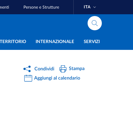
ITA
menti
Persone e Strutture
e
L TERRITORIO
INTERNAZIONALE
SERVIZI
Stampa
Condividi
Aggiungi al calendario