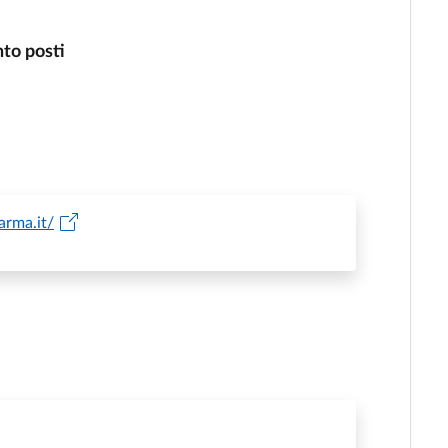
nto posti
arma.it/