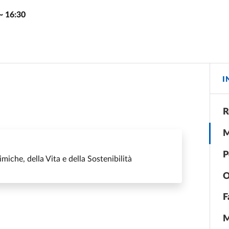
~
16:30
I
R
M
P
iche, della Vita e della Sostenibilità
O
F
M