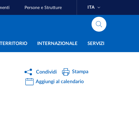
ITA
menti
Persone e Strutture
e
L TERRITORIO
INTERNAZIONALE
SERVIZI
Stampa
Condividi
Aggiungi al calendario