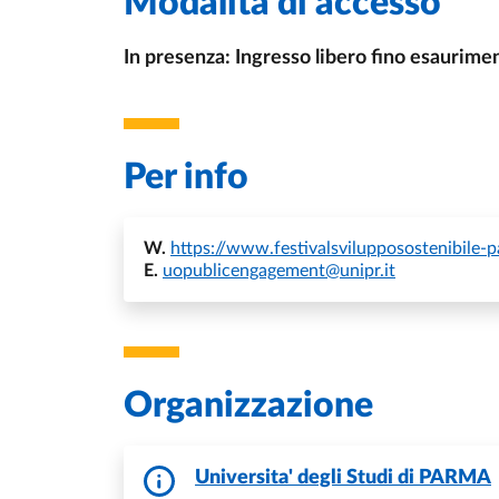
Modalità di accesso
In presenza: Ingresso libero fino esaurime
Per info
W.
https://www.festivalsvilupposostenibile-p
E.
uopublicengagement@unipr.it
Organizzazione
Universita' degli Studi di PARMA