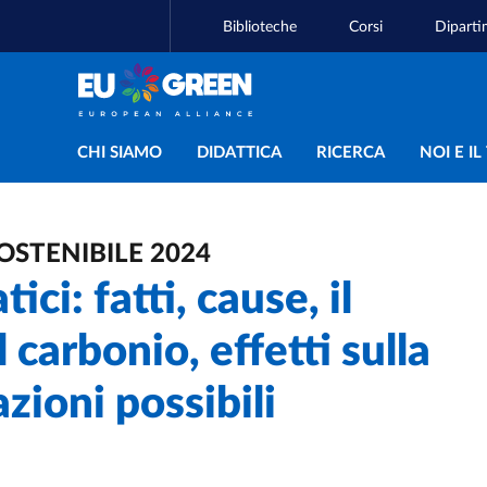
Biblioteche
Corsi
Diparti
Navigazione principal
CHI SIAMO
DIDATTICA
RICERCA
NOI E I
OSTENIBILE 2024
ci: fatti, cause, il
 carbonio, effetti sulla
azioni possibili