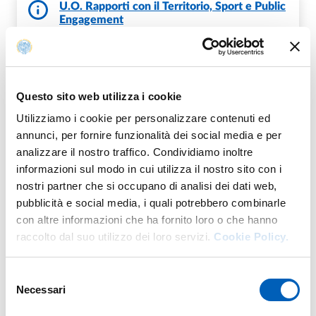
U.O. Rapporti con il Territorio, Sport e Public
Engagement
Questo sito web utilizza i cookie
Fa parte di
Utilizziamo i cookie per personalizzare contenuti ed
annunci, per fornire funzionalità dei social media e per
analizzare il nostro traffico. Condividiamo inoltre
Aperitivi della Conoscenza
informazioni sul modo in cui utilizza il nostro sito con i
DA
MERCOLEDÌ 19 APRILE 2023
nostri partner che si occupano di analisi dei dati web,
A
GIOVEDÌ 31 DICEMBRE 2026
pubblicità e social media, i quali potrebbero combinarle
con altre informazioni che ha fornito loro o che hanno
SALA CONFERENZE - PARMAUNIVERCITY INFO POINT
INGRESSO LIBERO FINO ESAURIMENTO POSTI
raccolto dal suo utilizzo dei loro servizi.
Cookie Policy.
Selezione
Necessari
del
consenso