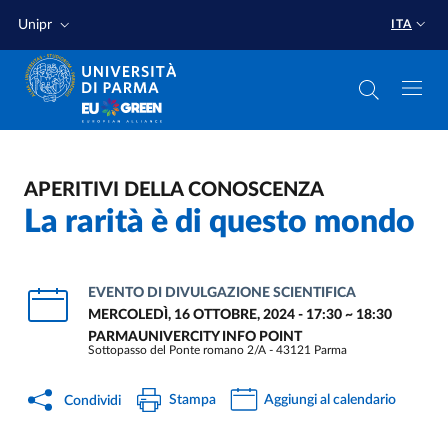
Salta al contenuto principale
Salta a fondo pagina
Unipr
ITA
APERITIVI DELLA CONOSCENZA
La rarità è di questo mondo
EVENTO DI DIVULGAZIONE SCIENTIFICA
MERCOLEDÌ, 16 OTTOBRE, 2024 - 17:30
~
18:30
PARMAUNIVERCITY INFO POINT
Sottopasso del Ponte romano 2/A - 43121 Parma
Stampa
Aggiungi al calendario
Condividi