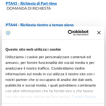
DOCUMENTO
- ULTIMO AGGIORNAMENTO:
15/04/2026
PTA43 - Richiesta di Part-time
DOMANDA DI RICHIESTA
DOCUMENTO
- ULTIMO AGGIORNAMENTO:
15/04/2026
PTA44 - Richiesta rientro a tempo pieno
DOMANDA DI RICHIESTA
Modificato il
16/06/2022
Questo sito web utilizza i cookie
Utilizziamo i cookie per personalizzare contenuti ed
annunci, per fornire funzionalità dei social media e per
analizzare il nostro traffico. Condividiamo inoltre
informazioni sul modo in cui utilizza il nostro sito con i
nostri partner che si occupano di analisi dei dati web,
pubblicità e social media, i quali potrebbero combinarle
con altre informazioni che ha fornito loro o che hanno
raccolto dal suo utilizzo dei loro servizi.
Cookie Policy.