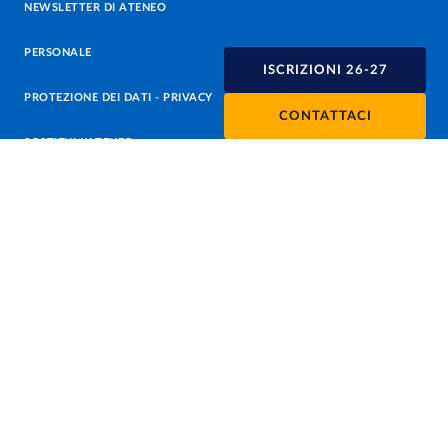
NEWSLETTER DI ATENEO
PERSONALE
ISCRIZIONI 26-27
PROTEZIONE DEI DATI - PRIVACY
CONTATTACI
SOSTIENI L'ATENEO
UFFICIO STAMPA
URP - UFFICIO RELAZIONI CON IL PUBBLICO
Facebook
Instagram
TikTok
X
Linkedin
Youtube
Flickr
WhatsAp
Accessibilità
Cookie settings