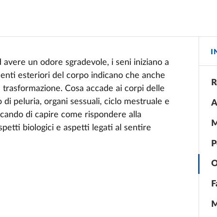
I
 avere un odore sgradevole, i seni iniziano a
menti esteriori del corpo indicano che anche
R
in trasformazione. Cosa accade ai corpi delle
i peluria, organi sessuali, ciclo mestruale e
A
rcando di capire come rispondere alla
M
etti biologici e aspetti legati al sentire
P
O
F
M