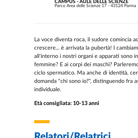
CAMPUS - AULE DELLE SCIENZE
Parco Area delle Scienze 17 - 43124 Parma
La voce diventa roca, il sudore comincia ad
crescere... è arrivata la pubertà! I cambia
Event description
all'interno i nostri organi e apparati sono 
femmine? E ai corpi dei maschi? Parleremo d
ciclo spermatico. Ma anche di identità, ce
domanda "chi sono io?", distinguendo fra asp
individuale.
Età consigliata: 10-13 anni
Relatori/Relatrici