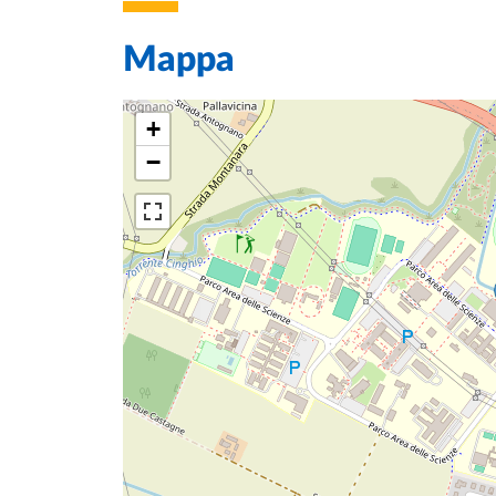
Mappa
+
−