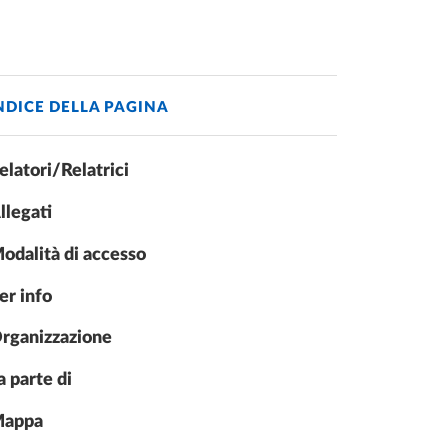
NDICE DELLA PAGINA
elatori/Relatrici
llegati
odalità di accesso
er info
rganizzazione
a parte di
appa