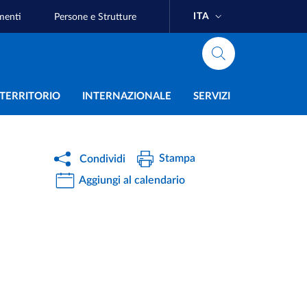
ITA
menti
Persone e Strutture
e
L TERRITORIO
INTERNAZIONALE
SERVIZI
Stampa
Condividi
Aggiungi al calendario