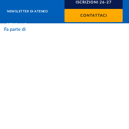
ISCRIZIONI 26-27
NEWSLETTER DI ATENEO
CONTATTACI
PERSONALE
Fa parte di
PROTEZIONE DEI DATI - PRIVACY
SOSTIENI L'ATENEO
UFFICIO STAMPA
URP - UFFICIO RELAZIONI CON IL PUBBLICO
Facebook
Instagram
TikTok
X
Linkedin
Youtube
Flickr
WhatsAp
Accessibilità