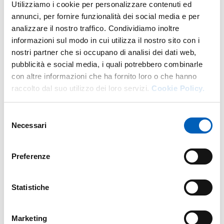
Utilizziamo i cookie per personalizzare contenuti ed
annunci, per fornire funzionalità dei social media e per
Fa parte di
analizzare il nostro traffico. Condividiamo inoltre
informazioni sul modo in cui utilizza il nostro sito con i
nostri partner che si occupano di analisi dei dati web,
pubblicità e social media, i quali potrebbero combinarle
Unijunior Parma 2024 - Conoscere per crescere
con altre informazioni che ha fornito loro o che hanno
DA
SABATO 12 OTTOBRE 2024
raccolto dal suo utilizzo dei loro servizi.
Cookie Policy.
A
SABATO 7 DICEMBRE 2024
CAMPUS - AULE DELLE SCIENZE
Selezione
INGRESSO A PAGAMENTO
Necessari
del
consenso
Preferenze
Mappa
Statistiche
+
Marketing