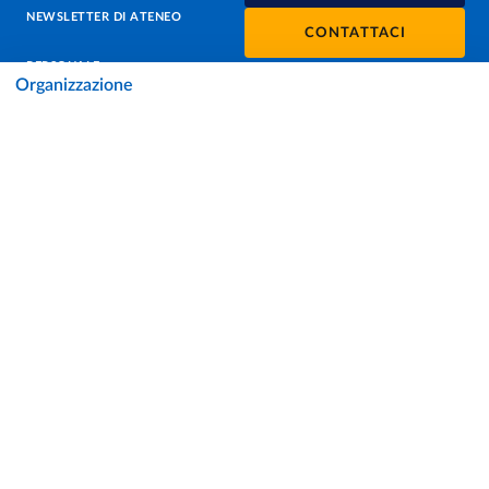
NEWSLETTER DI ATENEO
CONTATTACI
PERSONALE
Organizzazione
PROTEZIONE DEI DATI - PRIVACY
SOSTIENI L'ATENEO
UFFICIO STAMPA
URP - UFFICIO RELAZIONI CON IL PUBBLICO
Facebook
Instagram
TikTok
X
Linkedin
Youtube
Flickr
WhatsAp
Accessibilità
Cookie settings