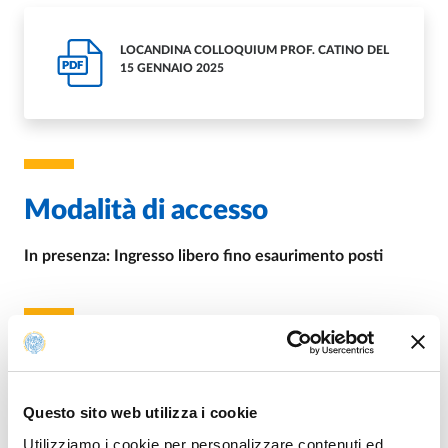
LOCANDINA COLLOQUIUM PROF. CATINO DEL
PDF
15 GENNAIO 2025
Modalità di accesso
In presenza: Ingresso libero fino esaurimento posti
Per info
Questo sito web utilizza i cookie
E.
adriano.tomassini@unipr.it
Utilizziamo i cookie per personalizzare contenuti ed