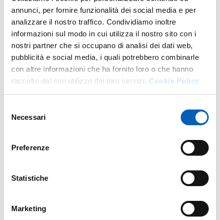
annunci, per fornire funzionalità dei social media e per
analizzare il nostro traffico. Condividiamo inoltre
informazioni sul modo in cui utilizza il nostro sito con i
Organizzazione
nostri partner che si occupano di analisi dei dati web,
pubblicità e social media, i quali potrebbero combinarle
con altre informazioni che ha fornito loro o che hanno
Prof.
Adriano Tomassini
raccolto dal suo utilizzo dei loro servizi.
Cookie Policy.
Selezione
Necessari
del
Fa parte di
consenso
Preferenze
Colloquium di Matematica, Fisica e Informatica
Statistiche
LUNEDÌ 1 GENNAIO 2024
VARI LUOGHI
Marketing
INGRESSO LIBERO FINO ESAURIMENTO POSTI