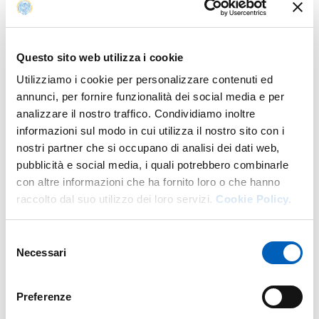
Per info
Questo sito web utilizza i cookie
Utilizziamo i cookie per personalizzare contenuti ed
https://www.facciamoconoscenza.unipr.it/programmi/aperit
annunci, per fornire funzionalità dei social media e per
W.
ivi-della-conoscenza/257/
analizzare il nostro traffico. Condividiamo inoltre
E.
uopublicengagement@unipr.it
informazioni sul modo in cui utilizza il nostro sito con i
nostri partner che si occupano di analisi dei dati web,
pubblicità e social media, i quali potrebbero combinarle
con altre informazioni che ha fornito loro o che hanno
raccolto dal suo utilizzo dei loro servizi.
Cookie Policy.
Organizzazione
Selezione
U.O. Rapporti con il Territorio, Sport e Public
Necessari
del
Engagement
consenso
Preferenze