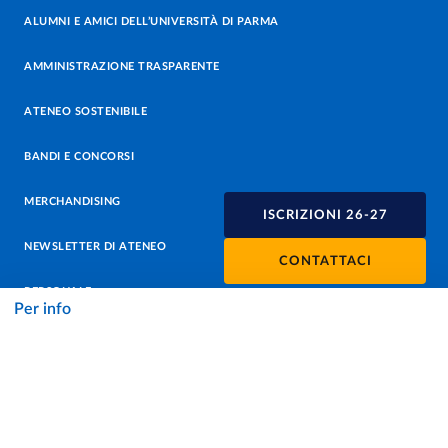
ALUMNI E AMICI DELL’UNIVERSITÀ DI PARMA
AMMINISTRAZIONE TRASPARENTE
ATENEO SOSTENIBILE
BANDI E CONCORSI
MERCHANDISING
ISCRIZIONI 26-27
NEWSLETTER DI ATENEO
CONTATTACI
PERSONALE
Per info
PROTEZIONE DEI DATI - PRIVACY
SOSTIENI L'ATENEO
UFFICIO STAMPA