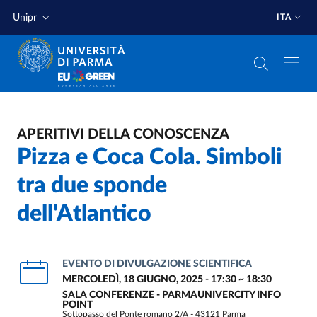
Salta al contenuto principale
Salta a fondo pagina
Unipr
ITA
APERITIVI DELLA CONOSCENZA
Pizza e Coca Cola. Simboli
tra due sponde
dell'Atlantico
EVENTO DI DIVULGAZIONE SCIENTIFICA
MERCOLEDÌ, 18 GIUGNO, 2025 - 17:30
~
18:30
SALA CONFERENZE - PARMAUNIVERCITY INFO
POINT
Sottopasso del Ponte romano 2/A - 43121 Parma