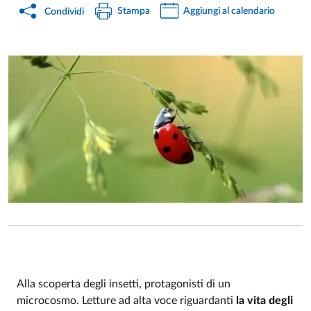
Stampa
Aggiungi al calendario
Condividi
Alla scoperta degli insetti, protagonisti di un
microcosmo. Letture ad alta voce riguardanti
la vita degli
Event description