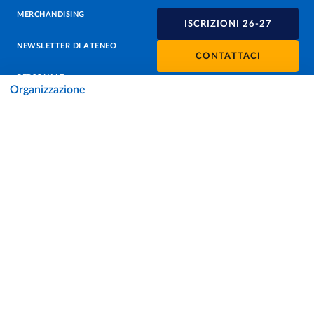
MERCHANDISING
ISCRIZIONI 26-27
NEWSLETTER DI ATENEO
CONTATTACI
PERSONALE
Organizzazione
PROTEZIONE DEI DATI - PRIVACY
SOSTIENI L'ATENEO
UFFICIO STAMPA
URP - UFFICIO RELAZIONI CON IL PUBBLICO
Facebook
Instagram
TikTok
X
Linkedin
Youtube
Flickr
WhatsAp
Accessibilità