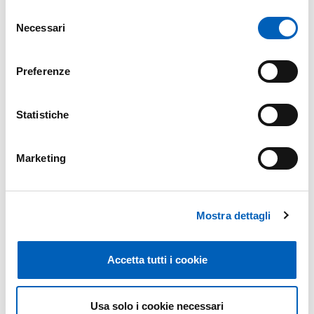
Selezione
DA
SABATO 17 MAGGIO 2025
Necessari
A
VENERDÌ 23 MAGGIO 2025
del
consenso
Preferenze
Mappa
Statistiche
+
Marketing
−
Mostra dettagli
Accetta tutti i cookie
Usa solo i cookie necessari