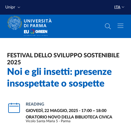
Salta al contenuto principale
Salta a fondo pagina
Unipr
ITA
FESTIVAL DELLO SVILUPPO SOSTENIBILE
2025
Noi e gli insetti: presenze
insospettate o sospette
READING
GIOVEDÌ, 22 MAGGIO, 2025 - 17:00
~
18:00
ORATORIO NOVO DELLA BIBLIOTECA CIVICA
Vicolo Santa Maria 5 - Parma