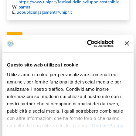
https://www.unipr.it/festival-dello-sviluppo-sostenibile-
W.
parma
E.
uopublicengagement@unipr.it
Organizzazione
Questo sito web utilizza i cookie
U.O. Rapporti con il Territorio, Sport e Public
Engagement
Utilizziamo i cookie per personalizzare contenuti ed
annunci, per fornire funzionalità dei social media e per
analizzare il nostro traffico. Condividiamo inoltre
informazioni sul modo in cui utilizza il nostro sito con i
nostri partner che si occupano di analisi dei dati web,
Fa parte di
pubblicità e social media, i quali potrebbero combinarle
con altre informazioni che ha fornito loro o che hanno
raccolto dal suo utilizzo dei loro servizi.
Cookie Policy.
Festival dello Sviluppo Sostenibile 2025