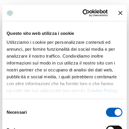
Modalità di accesso
In presenza: Ingresso libero fino esaurimento posti
Questo sito web utilizza i cookie
Utilizziamo i cookie per personalizzare contenuti ed
annunci, per fornire funzionalità dei social media e per
Per info
analizzare il nostro traffico. Condividiamo inoltre
informazioni sul modo in cui utilizza il nostro sito con i
W.
https://www.seminari-di-europa.unipr.it/
nostri partner che si occupano di analisi dei dati web,
E.
alessandro.pagliara@unipr.it
pubblicità e social media, i quali potrebbero combinarle
con altre informazioni che ha fornito loro o che hanno
raccolto dal suo utilizzo dei loro servizi.
Cookie Policy.
Organizzazione
Selezione
Necessari
del
consenso
Prof.
Alessandro Pagliara