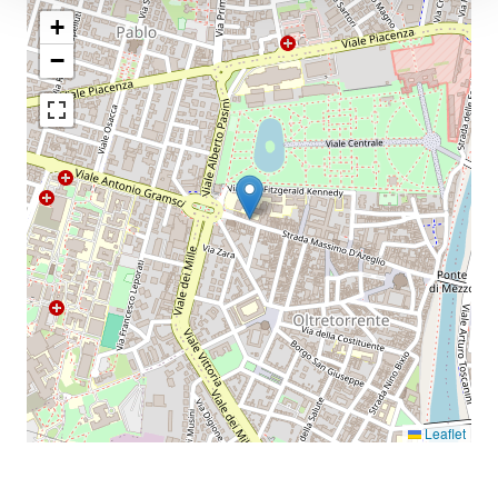
+
−
Leaflet