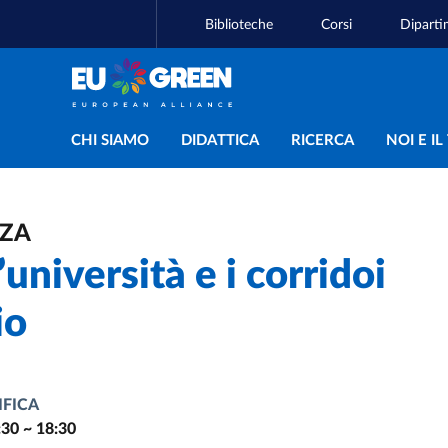
Biblioteche
Corsi
Diparti
Navigazione principal
CHI SIAMO
DIDATTICA
RICERCA
NOI E I
NZA
università e i corridoi
io
IFICA
:30
~
18:30