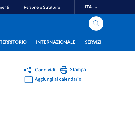
ITA
menti
Persone e Strutture
e
L TERRITORIO
INTERNAZIONALE
SERVIZI
Stampa
Condividi
Aggiungi al calendario