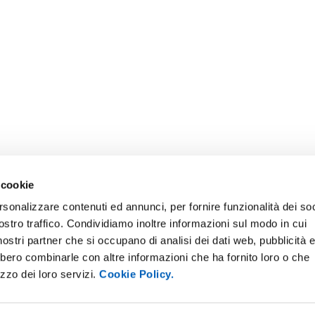
 cookie
rsonalizzare contenuti ed annunci, per fornire funzionalità dei soc
ostro traffico. Condividiamo inoltre informazioni sul modo in cui
i nostri partner che si occupano di analisi dei dati web, pubblicità 
bbero combinarle con altre informazioni che ha fornito loro o che
ONLINE
NEWSLETTER DI ATENEO
izzo dei loro servizi.
Cookie Policy.
 E AMICI DELL’UNIVERSITÀ DI
PERSONALE
A
PROTEZIONE DEI DATI - PRIV