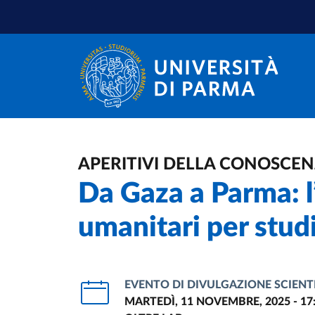
Salta al contenuto principale
Salta a fondo pagina
APERITIVI DELLA CONOSCE
Da Gaza a Parma: l’
umanitari per stud
EVENTO DI DIVULGAZIONE SCIENT
MARTEDÌ, 11 NOVEMBRE, 2025 - 17