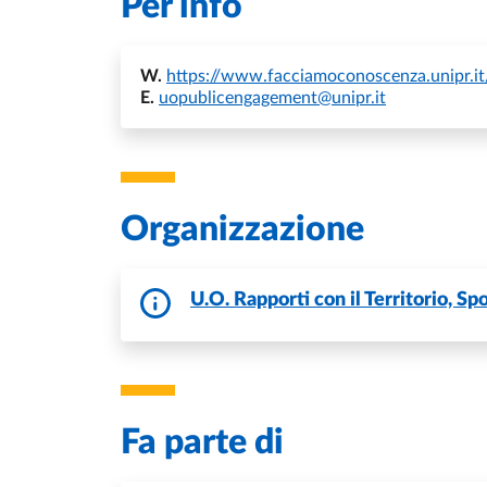
Per info
W.
https://www.facciamoconoscenza.unipr.it
E.
uopublicengagement@unipr.it
Organizzazione
U.O. Rapporti con il Territorio, S
Fa parte di