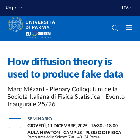
Salta al contenuto principale
Salta a fondo pagina
Unipr
ITA
How diffusion theory is
used to produce fake data
Marc Mézard - Plenary Colloquium della
Società Italiana di Fisica Statistica - Evento
Inaugurale 25/26
SEMINARIO
GIOVEDÌ, 11 DICEMBRE, 2025 - 16:30
~
18:00
AULA NEWTON - CAMPUS - PLESSO DI FISICA
Parco Area delle Scienze 7/A - 43124 Parma