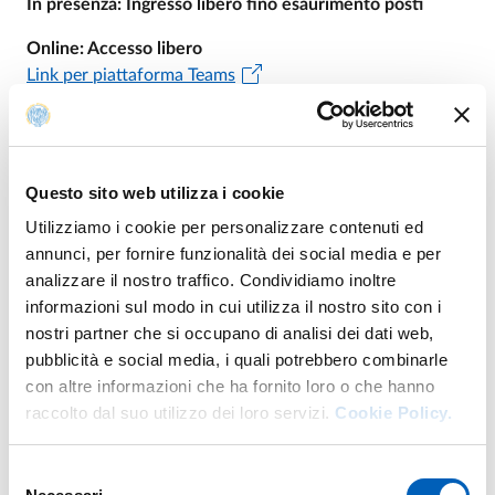
In presenza: Ingresso libero fino esaurimento posti
Online: Accesso libero
Link per piattaforma Teams
Per info
Questo sito web utilizza i cookie
Utilizziamo i cookie per personalizzare contenuti ed
annunci, per fornire funzionalità dei social media e per
E.
raffaella.burioni@unipr.it
analizzare il nostro traffico. Condividiamo inoltre
informazioni sul modo in cui utilizza il nostro sito con i
nostri partner che si occupano di analisi dei dati web,
pubblicità e social media, i quali potrebbero combinarle
Organizzazione
con altre informazioni che ha fornito loro o che hanno
raccolto dal suo utilizzo dei loro servizi.
Cookie Policy.
Prof.ssa
Raffaella Burioni
Selezione