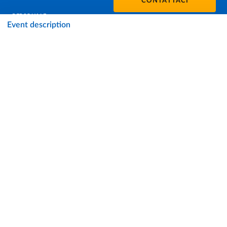
CONTATTACI
PERSONALE
Event description
PROTEZIONE DEI DATI - PRIVACY
SOSTIENI L'ATENEO
UFFICIO STAMPA
URP - UFFICIO RELAZIONI CON IL PUBBLICO
Facebook
Instagram
TikTok
X
Linkedin
Youtube
Flickr
WhatsAp
Accessibilità
Cookie settings
Informazioni sul sito