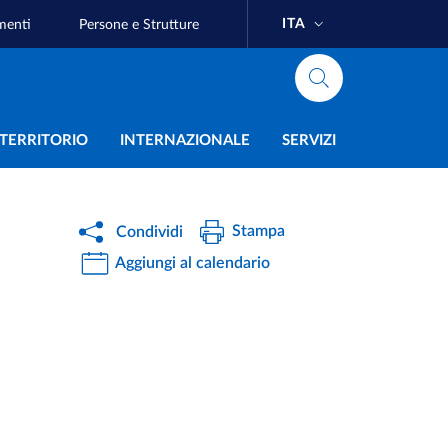
ITA
menti
Persone e Strutture
e
L TERRITORIO
INTERNAZIONALE
SERVIZI
Stampa
Condividi
Aggiungi al calendario