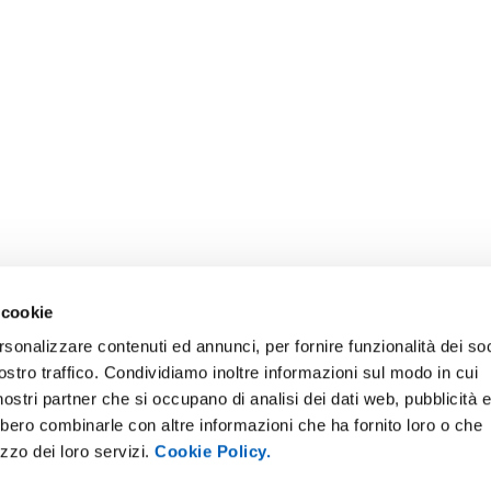
 cookie
rsonalizzare contenuti ed annunci, per fornire funzionalità dei soc
ostro traffico. Condividiamo inoltre informazioni sul modo in cui
i nostri partner che si occupano di analisi dei dati web, pubblicità 
bbero combinarle con altre informazioni che ha fornito loro o che
ONLINE
NEWSLETTER DI ATENEO
izzo dei loro servizi.
Cookie Policy.
 E AMICI DELL’UNIVERSITÀ DI
PERSONALE