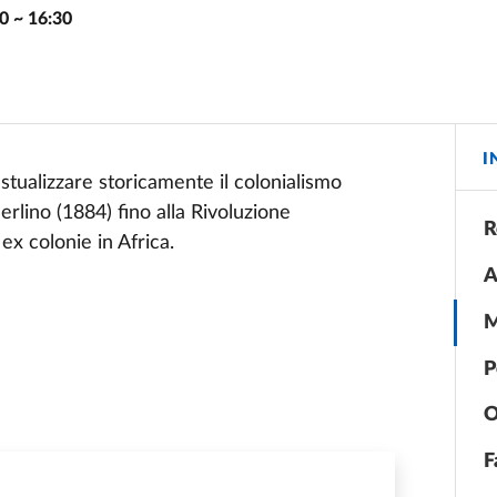
0
~
16:30
I
stualizzare storicamente il colonialismo
erlino (1884) fino alla Rivoluzione
R
ex colonie in Africa.
A
M
P
O
F