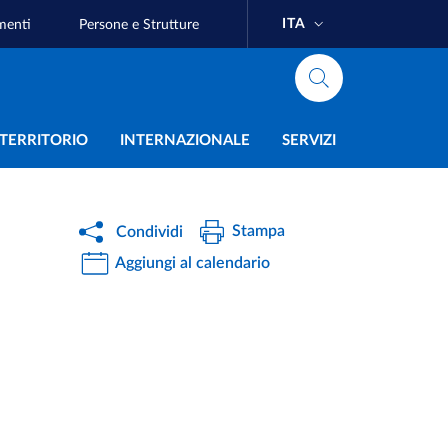
ITA
menti
Persone e Strutture
e
L TERRITORIO
INTERNAZIONALE
SERVIZI
Stampa
Condividi
Aggiungi al calendario