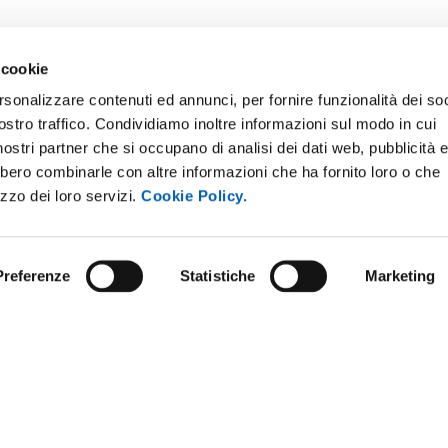
 cookie
rsonalizzare contenuti ed annunci, per fornire funzionalità dei soc
ostro traffico. Condividiamo inoltre informazioni sul modo in cui
i nostri partner che si occupano di analisi dei dati web, pubblicità 
bbero combinarle con altre informazioni che ha fornito loro o che
ONLINE
NEWSLETTER DI ATENEO
izzo dei loro servizi.
Cookie Policy.
 E AMICI DELL’UNIVERSITÀ DI
PERSONALE
A
PROTEZIONE DEI DATI - PRIV
ISTRAZIONE TRASPARENTE
Preferenze
Statistiche
Marketing
SOSTIENI L'ATENEO
O SOSTENIBILE
UFFICIO STAMPA
 E CONCORSI
URP - UFFICIO RELAZIONI CON
ANDISING
PUBBLICO