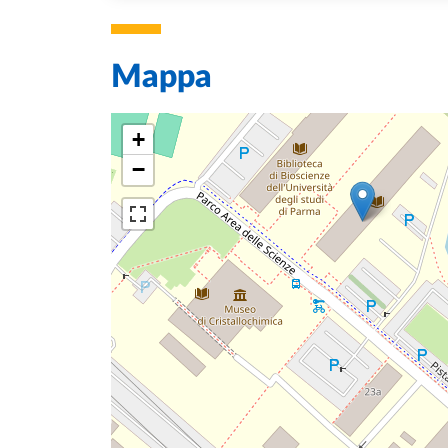
Mappa
+
−