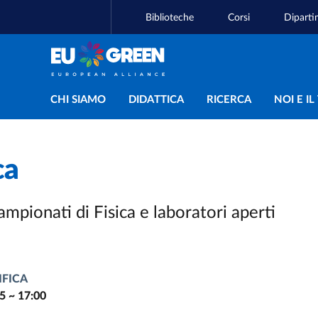
Biblioteche
Corsi
Diparti
Navigazione principal
CHI SIAMO
DIDATTICA
RICERCA
NOI E I
ca
mpionati di Fisica e laboratori aperti
IFICA
5
~
17:00