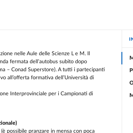
I
zione nelle Aule delle Scienze L e M. Il
M
conda fermata dell’autobus subito dopo
ma – Conad Superstore). A tutti i partecipanti
P
vo all’offerta formativa dell’Università di
O
one Interprovinciale per i Campionati di
M
ionale)
o (è possibile pranzare in mensa con poca