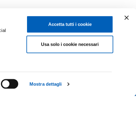
Accetta tutti i cookie
ial
Usa solo i cookie necessari
e
Facebook
Linkedin
Instagram
Youtube
ISCRIZIONI 26-27
ACY
TikTok
Flickr
Mostra dettagli
CONTATTACI
X
WhatsApp
 IL