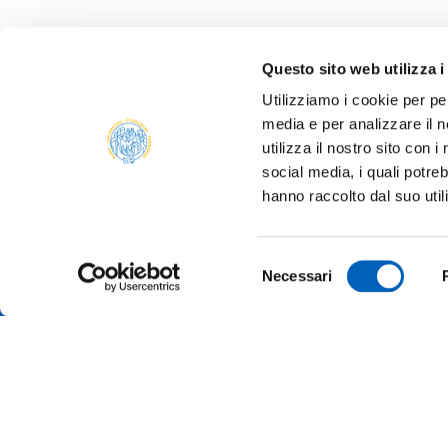
Questo sito web utilizza i
Utilizziamo i cookie per pe
media e per analizzare il n
utilizza il nostro sito con 
social media, i quali potre
ALBO 
hanno raccolto dal suo util
ALUMNI
PARM
Università degli studi di Parma
Selezione
AMMIN
Necessari
Via Università, 12 - I 43121 Parma
del
P.IVA 00308780345
ATENE
consenso
Tel.
+39 0521 902111
PEC:
protocollo@pec.unipr.it
BANDI
MERCH