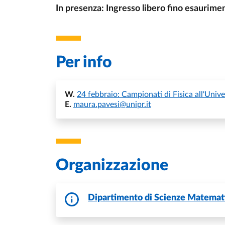
In presenza: Ingresso libero fino esaurime
Per info
W.
24 febbraio: Campionati di Fisica all'Univ
E.
maura.pavesi@unipr.it
Organizzazione
Dipartimento di Scienze Matemati