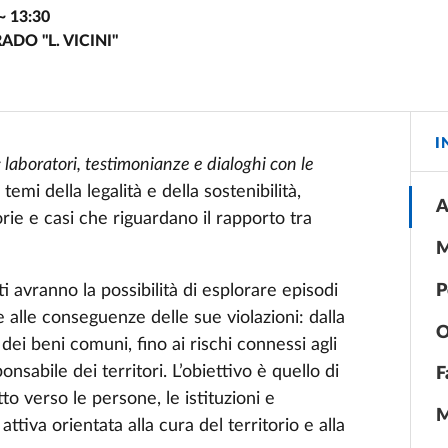
~
13:30
DO "L. VICINI"
I
: laboratori, testimonianze e dialoghi con le
 temi della legalità e della sostenibilità,
A
torie e casi che riguardano il rapporto tra
M
P
i avranno la possibilità di esplorare episodi
e e alle conseguenze delle sue violazioni: dalla
O
 dei beni comuni, fino ai rischi connessi agli
ponsabile dei territori. L’obiettivo è quello di
F
tto verso le persone, le istituzioni e
M
tiva orientata alla cura del territorio e alla