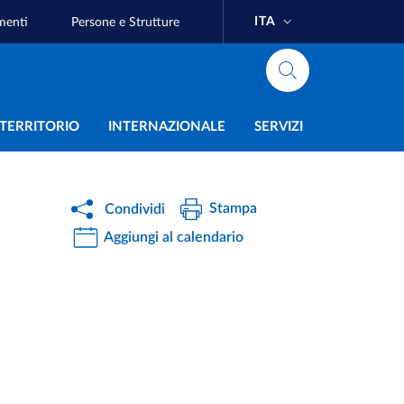
ITA
menti
Persone e Strutture
e
L TERRITORIO
INTERNAZIONALE
SERVIZI
Stampa
Condividi
Aggiungi al calendario