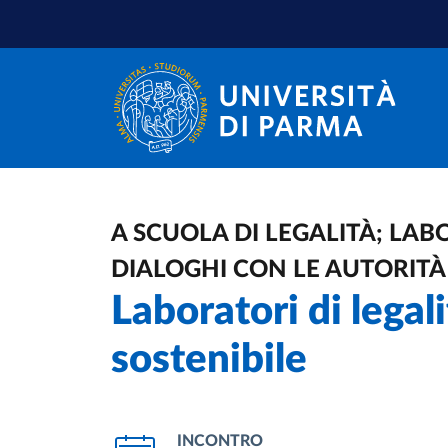
Salta al contenuto principale
Salta a fondo pagina
A SCUOLA DI LEGALITÀ; LAB
DIALOGHI CON LE AUTORITÀ
Laboratori di legal
sostenibile
INCONTRO