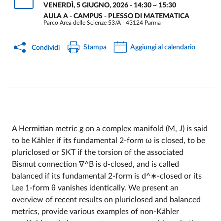
VENERDÌ, 5 GIUGNO, 2026 - 14:30
~
15:30
AULA A - CAMPUS - PLESSO DI MATEMATICA
Parco Area delle Scienze 53/A - 43124 Parma
Stampa
Aggiungi al calendario
Condividi
A Hermitian metric g on a complex manifold (M, J) is said
to be Kähler if its fundamental 2-form ω is closed, to be
Event description
pluriclosed or SKT if the torsion of the associated
Bismut connection ∇^B is d-closed, and is called
balanced if its fundamental 2-form is d^∗-closed or its
Lee 1-form θ vanishes identically. We present an
overview of recent results on pluriclosed and balanced
metrics, provide various examples of non-Kähler