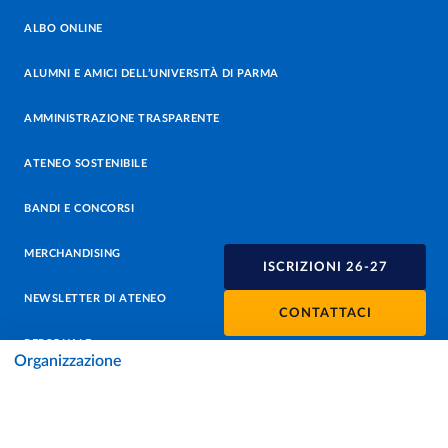
ALBO ONLINE
ALUMNI E AMICI DELL’UNIVERSITÀ DI PARMA
AMMINISTRAZIONE TRASPARENTE
ATENEO SOSTENIBILE
BANDI E CONCORSI
MERCHANDISING
ISCRIZIONI 26-27
NEWSLETTER DI ATENEO
CONTATTACI
PERSONALE
Organizzazione
PROTEZIONE DEI DATI - PRIVACY
SOSTIENI L'ATENEO