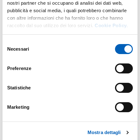
nostri partner che si occupano di analisi dei dati web,
pubblicità e social media, i quali potrebbero combinarle
con altre informazioni che ha fornito loro o che hanno
raccolto dal suo utilizzo dei loro servizi.
Cookie Policy.
Fa parte di
Selezione
Necessari
del
Seminari di Algebra e Geometria
consenso
LUNEDÌ 1 GENNAIO 2024
Preferenze
CAMPUS - PLESSO DI MATEMATICA
INGRESSO LIBERO FINO ESAURIMENTO POSTI
Statistiche
Marketing
Mappa
Mostra dettagli