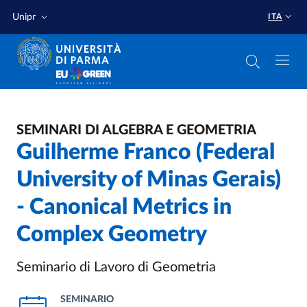
Salta al contenuto principale
Salta a fondo pagina
Unipr
ITA
SEMINARI DI ALGEBRA E GEOMETRIA
Guilherme Franco (Federal
University of Minas Gerais)
- Canonical Metrics in
Complex Geometry
Seminario di Lavoro di Geometria
SEMINARIO