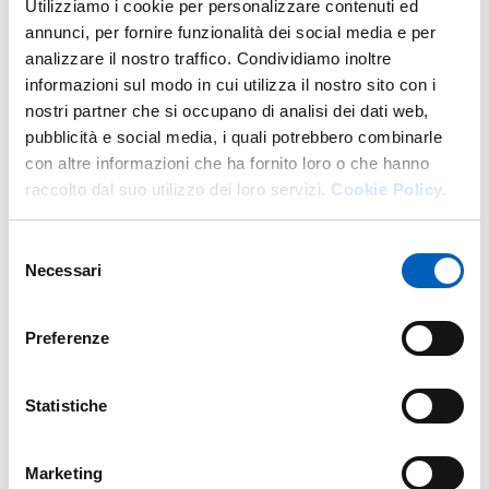
Utilizziamo i cookie per personalizzare contenuti ed
150/2009 e della delibera dell’Autorità
annunci, per fornire funzionalità dei social media e per
Nazionale Anticorruzione n. 236/2017;
analizzare il nostro traffico. Condividiamo inoltre
Esiti dell’attività di esame dei documenti
informazioni sul modo in cui utilizza il nostro sito con i
prodotti dal PQA in relazione al sistema di AQ;
nostri partner che si occupano di analisi dei dati web,
Varie ed eventuali.
pubblicità e social media, i quali potrebbero combinarle
con altre informazioni che ha fornito loro o che hanno
raccolto dal suo utilizzo dei loro servizi.
Cookie Policy.
Modificato il
19/05/2022
Selezione
Necessari
del
consenso
Preferenze
Statistiche
Marketing