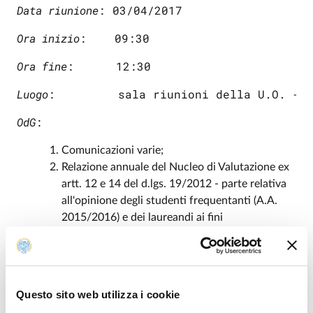
Data riunione
Ora inizio
Ora fine
Luogo
:         sala riunioni della U.O. - 
OdG
:
Comunicazioni varie;
Relazione annuale del Nucleo di Valutazione ex
artt. 12 e 14 del d.lgs. 19/2012 - parte relativa
all'opinione degli studenti frequentanti (A.A.
2015/2016) e dei laureandi ai fini
dell'adempimento ex art. 1, comma 2, della L.
370/1999;
Attestazione OIV sull’assolvimento degli
obblighi di pubblicazione al 31 marzo 2017, ai
Questo sito web utilizza i cookie
sensi dell’art. 14, comma 4, lettera g), del d.lgs.