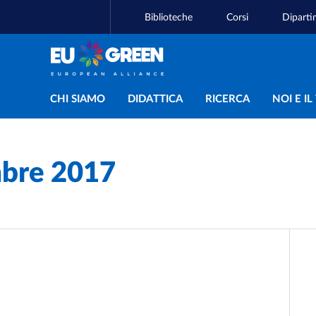
Biblioteche
Corsi
Diparti
Navigazione principal
CHI SIAMO
DIDATTICA
RICERCA
NOI E I
mbre 2017