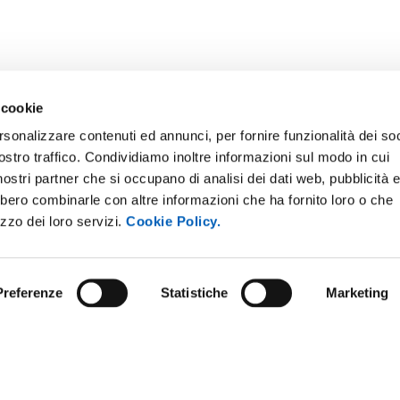
 cookie
rsonalizzare contenuti ed annunci, per fornire funzionalità dei soc
ostro traffico. Condividiamo inoltre informazioni sul modo in cui
ONLINE
NEWSLETTER DI ATENEO
i nostri partner che si occupano di analisi dei dati web, pubblicità 
 E AMICI DELL’UNIVERSITÀ DI
PERSONALE
bbero combinarle con altre informazioni che ha fornito loro o che
A
izzo dei loro servizi.
Cookie Policy.
PROTEZIONE DEI DATI - PRIV
ISTRAZIONE TRASPARENTE
SOSTIENI L'ATENEO
O SOSTENIBILE
Preferenze
Statistiche
Marketing
UFFICIO STAMPA
 E CONCORSI
URP - UFFICIO RELAZIONI CON
ANDISING
PUBBLICO