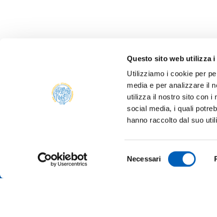
Questo sito web utilizza i
Utilizziamo i cookie per pe
media e per analizzare il n
ALBO 
utilizza il nostro sito con 
ALUMNI
social media, i quali potre
PARM
hanno raccolto dal suo util
Università degli studi di Parma
AMMIN
Via Università, 12 - I 43121 Parma
P.IVA 00308780345
ATENE
Selezione
Tel.
+39 0521 902111
Necessari
del
PEC:
protocollo@pec.unipr.it
BANDI
consenso
MERCH