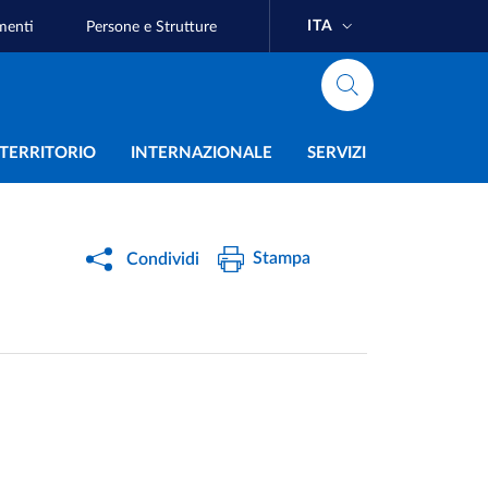
ITA
menti
Persone e Strutture
e
L TERRITORIO
INTERNAZIONALE
SERVIZI
Stampa
Condividi