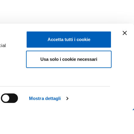
Accetta tutti i cookie
ial
Facebook
Linkedin
Usa solo i cookie necessari
e
Instagram
Youtube
ACY
TikTok
Flickr
ISCRIZIONI 26-27
X
WhatsApp
Mostra dettagli
CONTATTACI
 IL