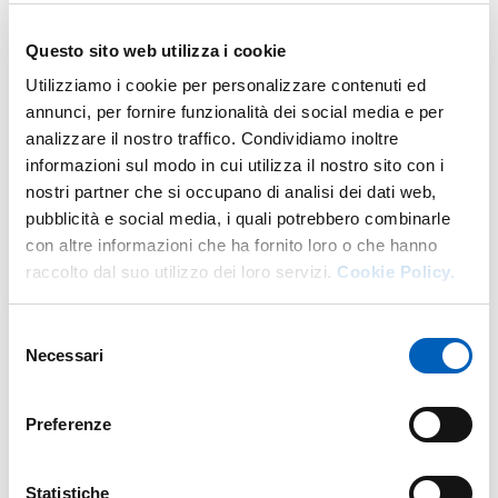
Articolo 4
Questo sito web utilizza i cookie
Utilizziamo i cookie per personalizzare contenuti ed
annunci, per fornire funzionalità dei social media e per
Quantità articolo 4
analizzare il nostro traffico. Condividiamo inoltre
informazioni sul modo in cui utilizza il nostro sito con i
Articolo 5
nostri partner che si occupano di analisi dei dati web,
pubblicità e social media, i quali potrebbero combinarle
con altre informazioni che ha fornito loro o che hanno
raccolto dal suo utilizzo dei loro servizi.
Cookie Policy.
Quantità articolo 5
Selezione
Articolo 6
Necessari
del
consenso
Preferenze
Quantità articolo 6
Statistiche