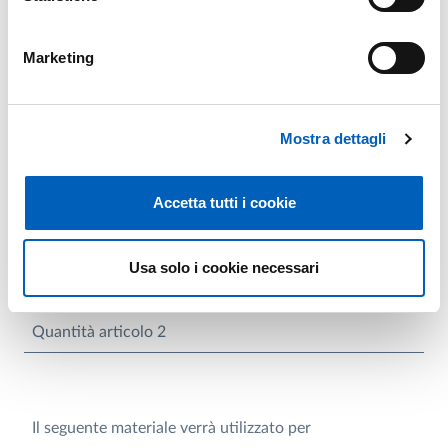
PUBBLICAZIONI ISTITUZIONALI
Marketing
Articolo 1
Mostra dettagli
Quantità articolo 1
Accetta tutti i cookie
Articolo 2
Usa solo i cookie necessari
Quantità articolo 2
Il seguente materiale verrà utilizzato per