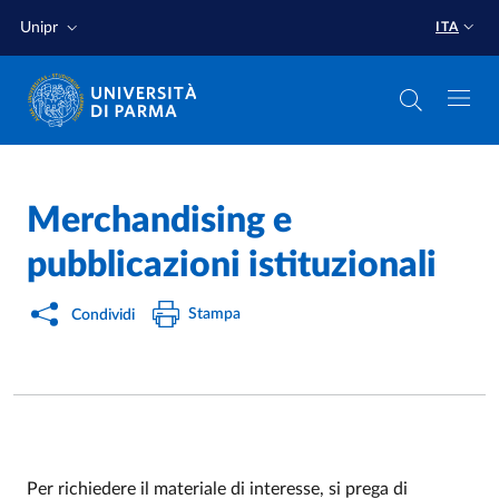
Salta al contenuto principale
Salta a fondo pagina
Unipr
ITA
Merchandising e
pubblicazioni istituzionali
Stampa
Condividi
Per richiedere il materiale di interesse, si prega di