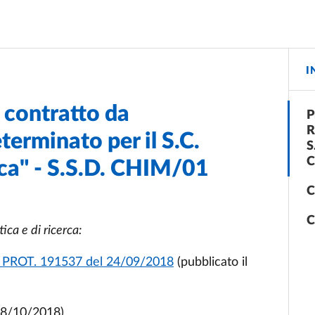
I
 contratto da
P
R
terminato per il S.C.
S
C
ca" - S.S.D. CHIM/01
C
C
tica e
di ricerca:
 PROT. 191537 del 24/09/2018
(pubblicato il
 18/10/2018)