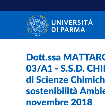
Salta al contenuto principale
Salta a fondo pagina
Home
/
Dott.ssa MATTARO
03/A1 - S.S.D. CH
di Scienze Chimiche
sostenibilità Ambi
novembre 2018