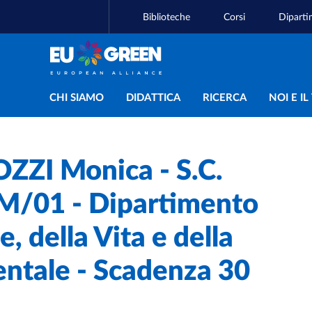
Biblioteche
Corsi
Diparti
Navigazione principal
CHI SIAMO
DIDATTICA
RICERCA
NOI E I
ZZI Monica - S.C.
IM/01 - Dipartimento
, della Vita e della
entale - Scadenza 30