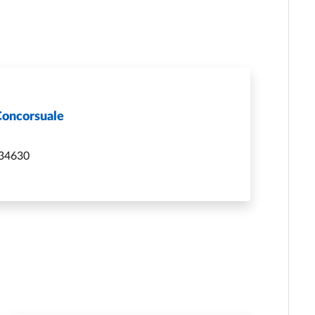
Concorsuale
034630