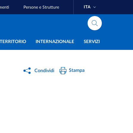
ITA
menti
Persone e Strutture
e
L TERRITORIO
INTERNAZIONALE
SERVIZI
Stampa
Condividi