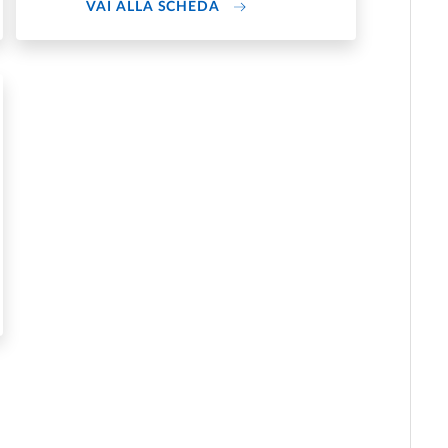
EGLI STUDI DI PARMA
DI AREA - PERSONALE E ORGA
VAI ALLA SCHEDA
STRAZIONE PERSONALE DOCENTE