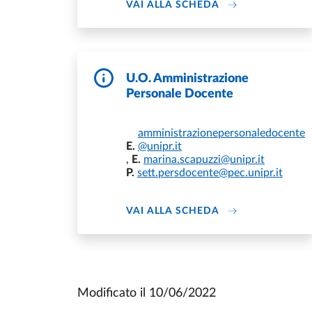
DI UNIVERSITA' D
VAI ALLA SCHEDA
U.O. Amministrazione
Personale Docente
amministrazionepersonaledocente
E.
@unipr.it
,
E.
marina.scapuzzi@unipr.it
P.
sett.persdocente@pec.unipr.it
DI U.O. AMMINI
VAI ALLA SCHEDA
Modificato il
10/06/2022