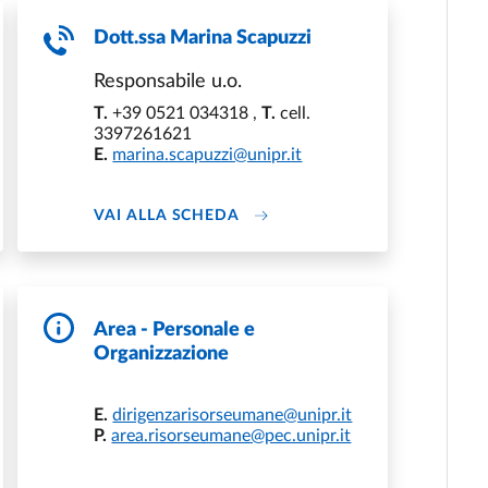
Dott.ssa
Marina Scapuzzi
Responsabile u.o.
T.
+39 0521 034318
,
T.
cell.
3397261621
E.
marina.scapuzzi@unipr.it
ABOUT MARINA SCAPUZZI
VAI ALLA SCHEDA
Area - Personale e
Organizzazione
E.
dirigenzarisorseumane@unipr.it
P.
area.risorseumane@pec.unipr.it